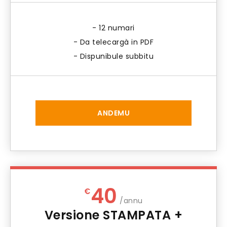
- 12 numari
- Da telecargà in PDF
- Dispunibule subbitu
ANDEMU
40
€
/annu
Versione STAMPATA +