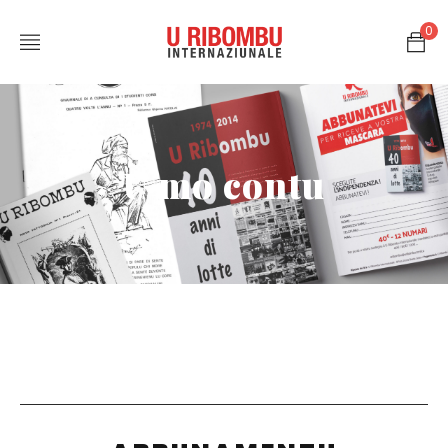
0
U mo contu