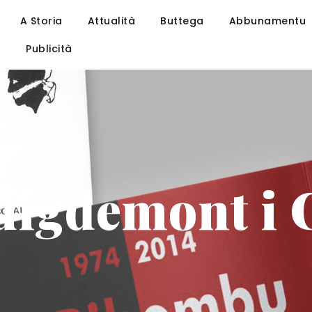
A Storia
Attualità
Buttega
Abbunamentu
u
Publicità
uigdemont i