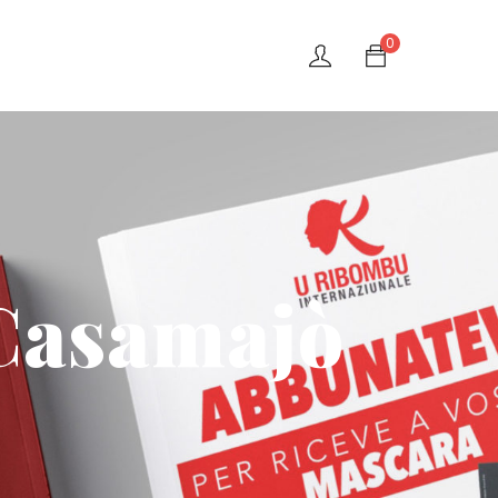
0
 Casamajò