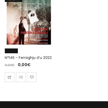
N°145 - Ferraghju d'u 2022
0,00
€
4,00
€