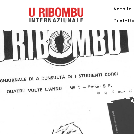
Accolta
Cuntatt
compag