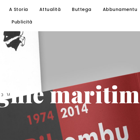
A Storia
Attualità
Buttega
Abbunamentu
u
Publicità
nie maritim