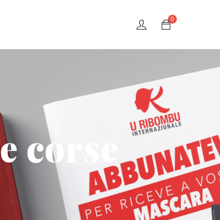
0
e corse