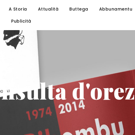
A Storia
Attualità
Buttega
Abbunamentu
u
Publicità
nsulta d'ore