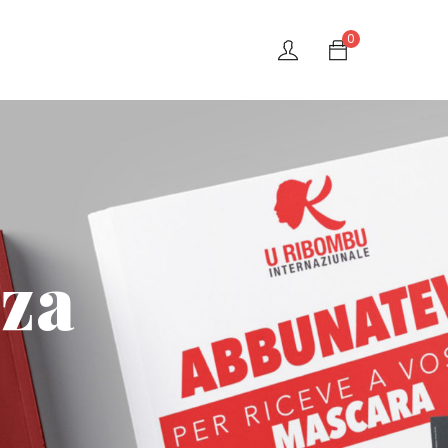
0
zza