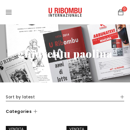
0
ghjuventu paolina
Sort by latest
Categories
VENDITA
VENDITA