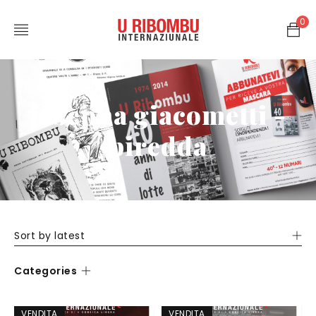
0
josepha giacometti -
piredda
Sort by latest
Categories
VENDITA
VENDITA