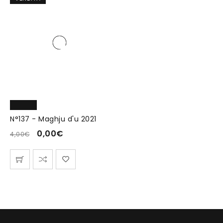
N°137 - Maghju d'u 2021
0,00
€
4,00
€