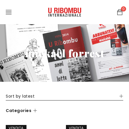
0
mickael forrest
Sort by latest
Categories
VENDITA
VENDITA