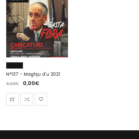
N°137 - Maghju d'u 2021
0,00
€
4,00
€