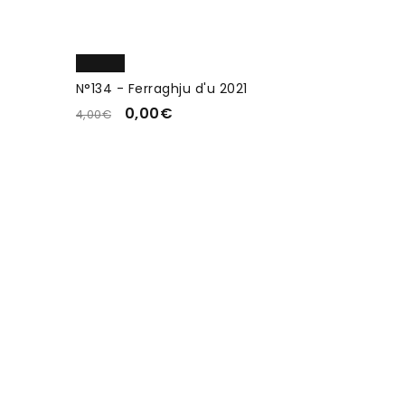
N°134 - Ferraghju d'u 2021
0,00
€
4,00
€