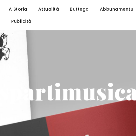
A Storia
Attualità
Buttega
Abbunamentu
u
Publicità
spartimusic