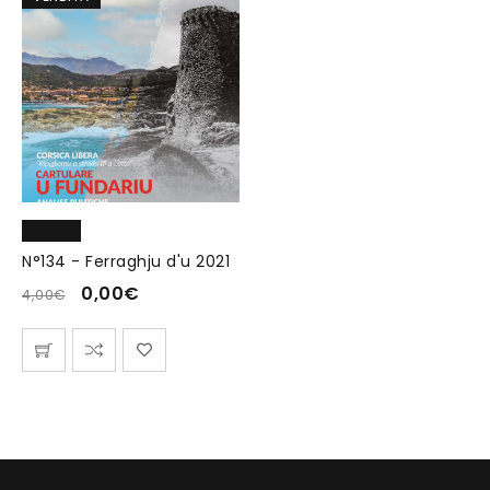
N°134 - Ferraghju d'u 2021
0,00
€
4,00
€