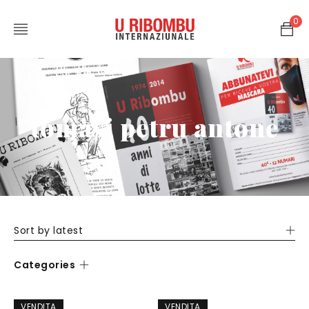
0
tomasi petru antone
Sort by latest
Categories
VENDITA
VENDITA