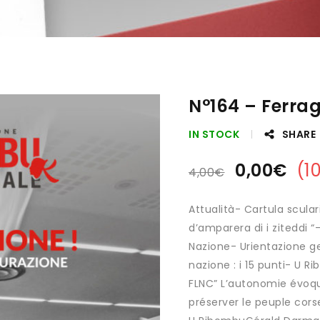
N°164 – Ferra
IN STOCK
SHARE
0,00
€
(
1
4,00
€
Attualità- Cartula sculari
d’amparera di i ziteddi 
Nazione- Urientazione g
nazione : i 15 punti- U R
FLNC” L’autonomie évoq
préserver le peuple cors