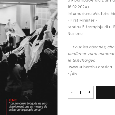
U RibombuGérald Darmani
16.02.2024)
InternaziunaleVictoire his
« First Minister »
StoriaU 5 ferraghju di u 
Nazione
–
–Pour les abonnés, choi
confirmer votre command
le télécharger.
www.uribombu.corsica
</div