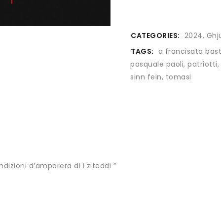
CATEGORIES:
2024
,
Ghj
TAGS:
a francisata bas
pasquale paoli
,
patriotti
sinn fein
,
tomasi
ndizioni d’amparera di i ziteddi ”