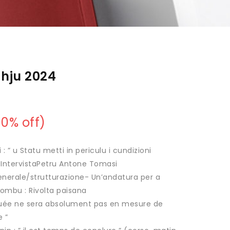
ghju 2024
00
% off)
 : ” u Statu metti in periculu i cundizioni
“-IntervistaPetru Antone Tomasi
enerale/strutturazione- Un’andatura per a
ibombu : Rivolta paisana
uée ne sera absolument pas en mesure de
e ”