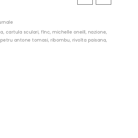
urnale
ta
,
cartula sculari
,
flnc
,
michelle oneill
,
nazione
,
,
petru antone tomasi
,
ribombu
,
rivolta paisana
,