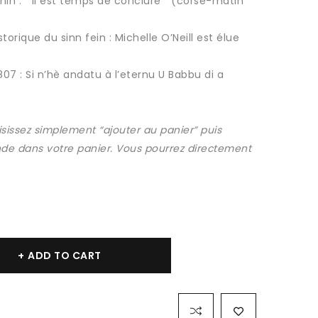
n : ” il est temps de conclure ” (corse-matin
torique du sinn fein : Michelle O’Neill est élue
1807 : Si n’hè andatu à l’eternu U Babbu di a
sissez simplement “ajouter au panier” puis
e dans votre panier. Vous pourrez directement
ADD TO CART