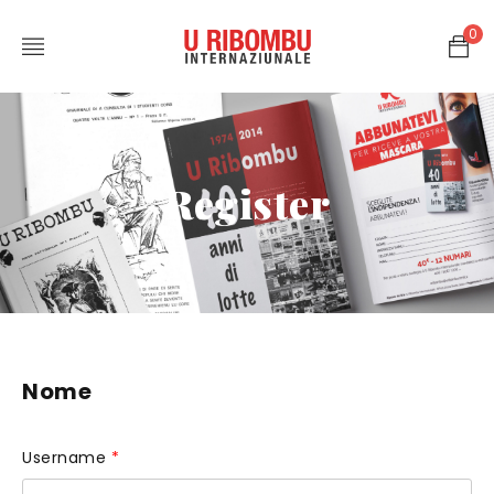
0
Register
Nome
Username
*