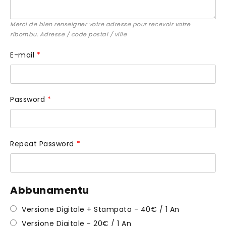
Merci de bien renseigner votre adresse pour recevoir votre
ribombu. Adresse / code postal / ville
E-mail
*
Password
*
Repeat Password
*
Abbunamentu
Versione Digitale + Stampata
-
40
€
/
1 An
Versione Digitale
-
20
€
/
1 An