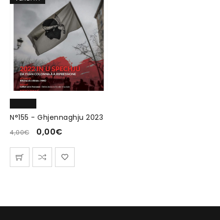
N°155 - Ghjennaghju 2023
0,00
€
4,00
€