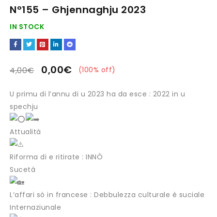
N°155 – Ghjennaghju 2023
IN STOCK
0,00
€
4,00
€
(
100
% off)
U primu di l’annu di u 2023 ha da esce : 2022 in u
spechju
Attualità
Riforma di e ritirate : INNÒ
Sucetà
L‘affari sò in francese : Debbulezza culturale è suciale
Internaziunale