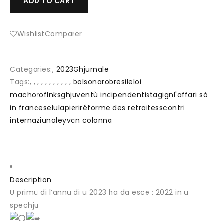
ADD TO CART
Wishlist
Comparer
Categories:
,
2023
Ghjurnale
Tags:
, , , , , , , , , , ,
bolsonaro
bresil
eloi
machoro
flnks
ghjuventù indipendentista
gign
l'affari sò
in francese
lula
pieri
réforme des retraites
scontri
internaziunale
yvan colonna
Description
U primu di l’annu di u 2023 ha da esce : 2022 in u
spechju