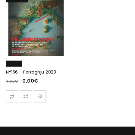
N°156 - Ferraghju 2023
0,00
€
4,00
€