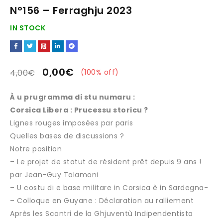
N°156 – Ferraghju 2023
IN STOCK
0,00
€
4,00
€
(
100
% off)
À u prugramma di stu numaru :
Corsica Libera : Prucessu storicu ?
Lignes rouges imposées par paris
Quelles bases de discussions ?
Notre position
– Le projet de statut de résident prêt depuis 9 ans !
par Jean-Guy Talamoni
– U costu di e base militare in Corsica è in Sardegna-
– Colloque en Guyane : Déclaration au ralliement
Après les Scontri de la Ghjuventù Indipendentista