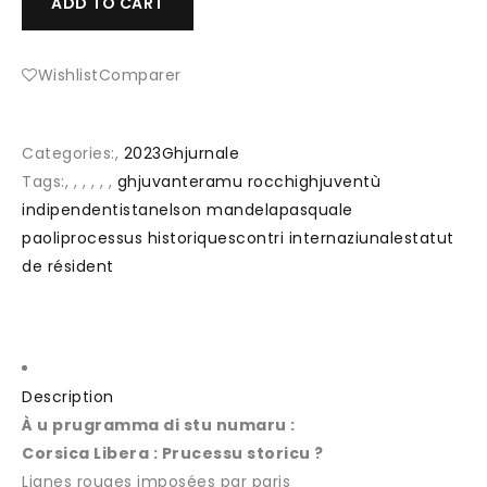
ADD TO CART
Wishlist
Comparer
Categories:
,
2023
Ghjurnale
Tags:
, , , , , ,
ghjuvanteramu rocchi
ghjuventù
indipendentista
nelson mandela
pasquale
paoli
processus historique
scontri internaziunale
statut
de résident
Description
À u prugramma di stu numaru :
Corsica Libera : Prucessu storicu ?
Lignes rouges imposées par paris