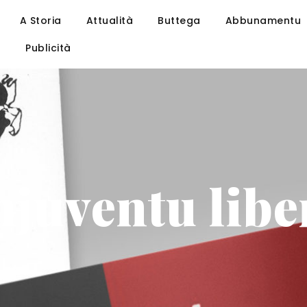
A Storia
Attualità
Buttega
Abbunamentu
u
Publicità
hjuventu libe