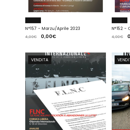
N°157 - Marzu/Aprile 2023
N°152 - 
0,00
€
4,00
€
4,00
€
VENDITA
VENDI