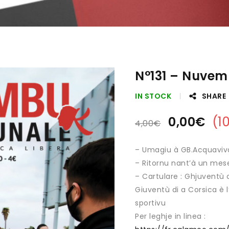
N°131 – Nuvem
IN STOCK
SHARE
0,00
€
(
1
4,00
€
– Umagiu à GB.Acquaviv
– Ritornu nant’à un mese
– Cartulare : Ghjuventù 
Giuventù di a Corsica è 
sportivu
Per leghje in linea :