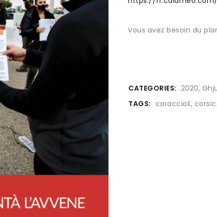
https://fr.calameo.co
Vous avez besoin du plan
CATEGORIES:
2020
,
Ghj
TAGS:
caraccioli
,
corsic