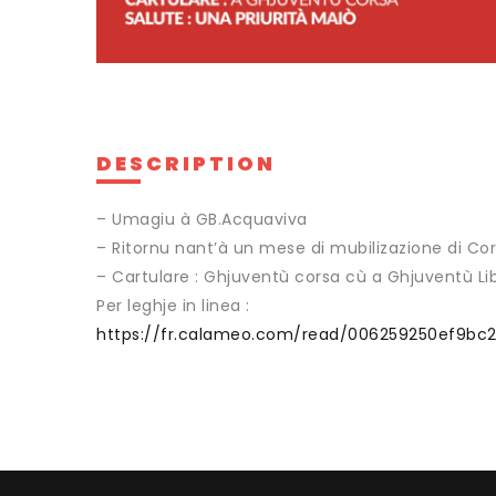
DESCRIPTION
– Umagiu à GB.Acquaviva
– Ritornu nant’à un mese di mubilizazione di Cor
– Cartulare : Ghjuventù corsa cù a Ghjuventù Lib
Per leghje in linea :
https://fr.calameo.com/read/006259250ef9bc