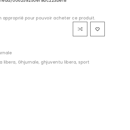
m/read/006259250ef9bc223bef8
 approprié pour pouvoir acheter ce produit.
urnale
a libera
,
Ghjurnale
,
ghjuventu libera
,
sport