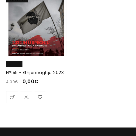
N°155 - Ghjennaghju 2023
0,00
€
4,00
€