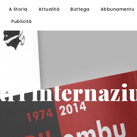
A Storia
Attualità
Buttega
Abbunamentu
u
Publicità
tri internazi