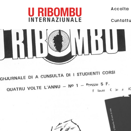
Accolta
Cuntatt
scon