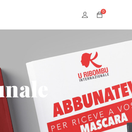
0
unale