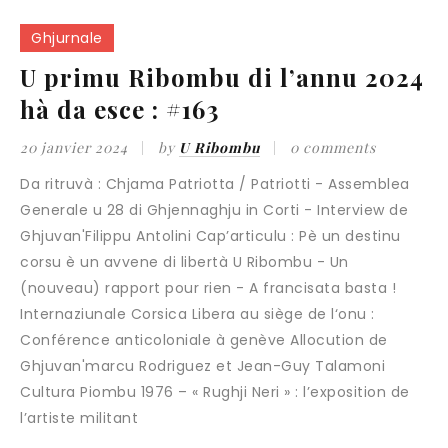
Ghjurnale
U primu Ribombu di l’annu 2024
hà da esce : #163
20 janvier 2024
by
U Ribombu
0 comments
Da ritruvà : Chjama Patriotta / Patriotti - Assemblea
Generale u 28 di Ghjennaghju in Corti - Interview de
Ghjuvan'Filippu Antolini Cap’articulu : Pè un destinu
corsu è un avvene di libertà U Ribombu - Un
(nouveau) rapport pour rien - A francisata basta !
Internaziunale Corsica Libera au siège de l‘onu :
Conférence anticoloniale à genève Allocution de
Ghjuvan'marcu Rodriguez et Jean-Guy Talamoni
Cultura Piombu 1976 – « Rughji Neri » : l’exposition de
l’artiste militant