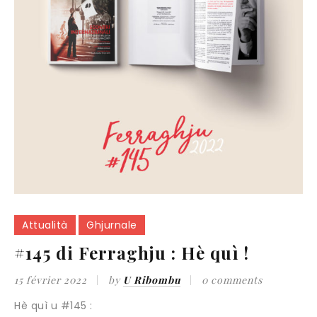
Attualità
Ghjurnale
#145 di Ferraghju : Hè quì !
15 février 2022
by
U Ribombu
0 comments
Hè quì u #145 :