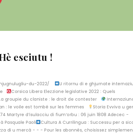
Hè esciutu !
ghjugnulugliu-du-2022/ ‎
U ritornu di e ghjurnate internaz
cée
Corsica Libera Elezzione legislative 2022 : Quels
a groupie du claniste : le droit de contester
Internaziun
tan : le voile est tombé sur les femmes
Storia Evviva u ge
n 1774 Martyre d‘isulacciu di fium‘orbu : 06 juin 1808 Adecec -
 à Pasquale Paoli
Cultura A Currilingua : Successu per a si
zza di u mercà - - - Pour les abonnés, choisissez simplemen