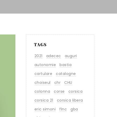
TAGS
2021
adecec
auguri
autonomie
bastia
cartulare
catalogne
choiseul
chr
CHU
colonna
corse
corsica
corsica 21
corsica libera
eric simoni
flnc
gba