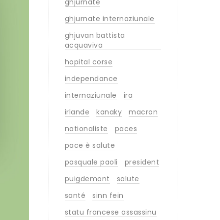
ghjurnate
ghjurnate internaziunale
ghjuvan battista
acquaviva
hopital corse
independance
internaziunale
ira
irlande
kanaky
macron
nationaliste
paces
pace è salute
pasquale paoli
president
puigdemont
salute
santé
sinn fein
statu francese assassinu