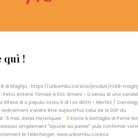
 quì !
48 di Maghju : https://uribombu.corsica/produit/n148-magh
n : Petru Antone Tomasi è Eric Simoni - U sensu di una candi
 difesa di u populu corsu è di i so diritti - Mortini / Carrol
 avènement s’avère être aujourd’hui celui de la DSP du
rd : 5 mai, dates historiques
Storia A battaglia di Ponte No
choisissez simplement "ajouter au panier" puis confirmer votr
ctement le télécharger. www.uribombu.corsica