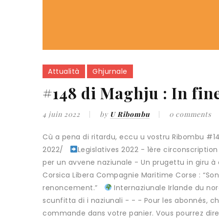
Attualità
Ghjurnale
#148 di Maghju : In fine
4 juin 2022
by
U Ribombu
0 comments
Cù a pena di ritardu, eccu u vostru Ribombu #1
2022/
Legislatives 2022 - 1ère circonscriptio
per un avvene naziunale - Un prugettu in giru à a
Corsica Libera Compagnie Maritime Corse : “Son
renoncement.”
Internaziunale Irlande du no
scunfitta di i naziunali - - - Pour les abonnés, 
commande dans votre panier. Vous pourrez dire