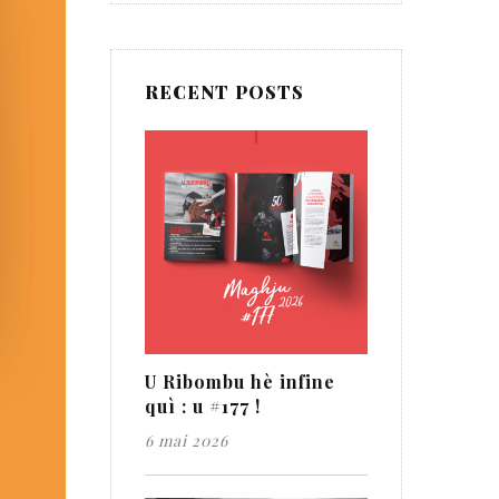
RECENT POSTS
U Ribombu hè infine
quì : u #177 !
6 mai 2026