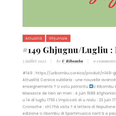
Attualità
Ghjurnale
#149 Ghjugnu/Lugliu : 
7 juillet 2022
by
U Ribombu
0 comments
#149 : https://uribombu.corsica/produit/n149-
Attualità Corsica sulidaria : une nouvelle avan
enseignements ? U votu patriottu
U Ribombu L
Massacre de tien an men : 4 juin 1989 Afghanis
u 14 di lugliu 1755 L‘impiccati di u niolu : 23 jui
Cronache : chì l‘hà vista ? A lettera di Napulione
edizione U ribombu di Spartimusica nant‘à a pia