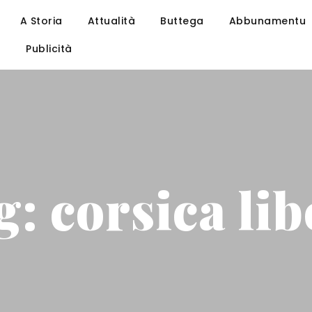
A Storia
Attualità
Buttega
Abbunamentu
u
Publicità
g: corsica lib