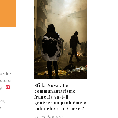
ju-du-
datura
Sfida Nova : Le
aggi
communautarisme
français va-t-il
vu,
générer un problème «
e
caldoche » en Corse ?
25 octobre 2025