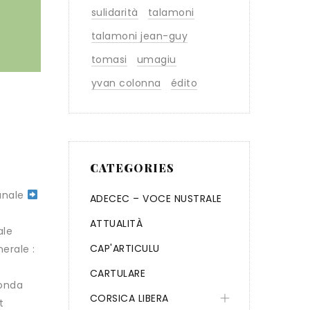
sulidarità
talamoni
talamoni jean-guy
tomasi
umagiu
yvan colonna
édito
CATEGORIES
iunale
ADECEC – VOCE NUSTRALE
ATTUALITÀ
ale
CAP'ARTICULU
nerale :
CARTULARE
conda
CORSICA LIBERA
t