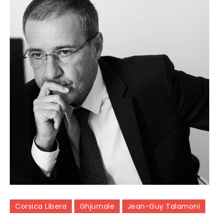
Corsica Libera
Ghjurnale
Jean-Guy Talamoni