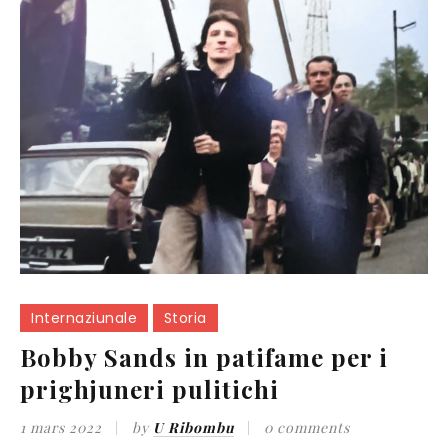
Internaziunale
Storia
Bobby Sands in patifame per i
prighjuneri pulitichi
1 mars 2022
by
U Ribombu
0 comments