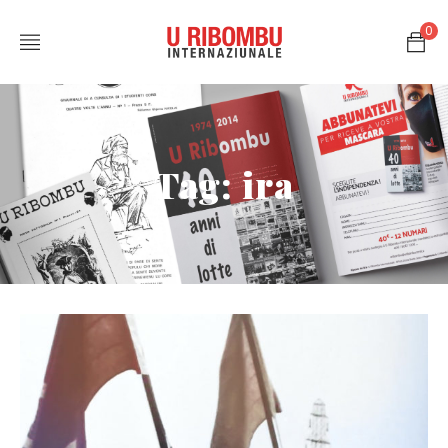
0
Tag: ira