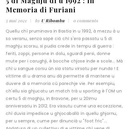
5 di Maghju di u 1992 : In
Memoria di Furiani
5 mai 2021
by
U Ribombu
0 comments
Quellu chì pruminava in Bastia in u 1992, à mezzu à u
so veranu, senza sapè ciò chì s'era passatu u 5 di
maghju scorsu, si pudia crede in tempu di guerra :
feriti, zoppi, persone in dolu, sguardi persi, donne
mute per i carughji, è bocche chjose inde e scole... Mà
chì u sangue corsu ùn sia statu virsatu per nunda ! E
vittime di u drama anu dà permette di mantene u
duvere di a memoria cù parechje vie. Per esempiu,
ch'ellu sia ghjucatu un match trà u sporting è l'OM un
certu 5 di maghju, in Bravone, per u 20imu
anniversariu in 2012. Era vissutu cume una eccezzione,
chì duvia impedisce u ghjocaballò in quellu ghjornu,
per u sempre, cume per dinuncià u "foot fric"...
Andatura di un cullettivu di e vittime chì vene di