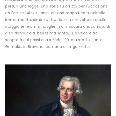
perturì una legge. Una stele fù arritta per l'uccazione
dà l'artistu Alexis Janin, cù una magnifica rundinella
immarmerita, simbolu di u ricordu chì volta in quellu
staggione, è chì si ricoglie in a mascara anucchjata di
a so donnuccia, bellissima santa... Da vede è da
scopre à dui passi di a strada T10, à u stadiu Santa
Grimaldi, in Bravone, cumuna di Linguizzetta.