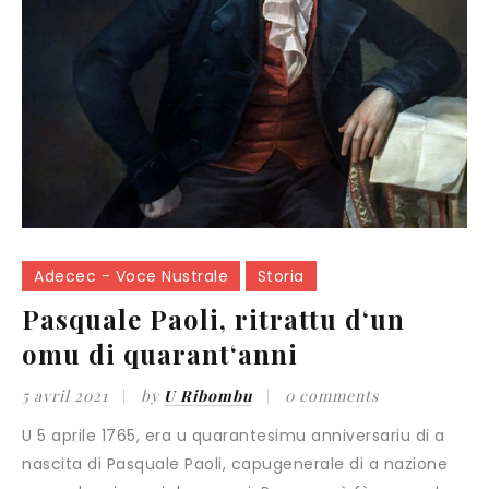
Adecec - Voce Nustrale
Storia
Pasquale Paoli, ritrattu d‘un
omu di quarant‘anni
5 avril 2021
by
U Ribombu
0 comments
U 5 aprile 1765, era u quarantesimu anniversariu di a nascita di Pasquale Paoli, capugenerale di a nazione corsa dapoi quasi dece anni. Pruvemu à fà, secondu certe testimunianze, u ritrattu di issu omu di quaranta anni. Ottu ghjorni dopu issu 5 aprile, Marbeuf u scontra tramezu à Bastia è San Fiurenzu. Scrive à Choiseul : “Le général Paoli est un homme assez intéressant pour que vous soyez peut-être bien aise de savoir ce qui le concerne. Il est grand et assez gros, blond il a un fort beau teint et une figure fort riante. Il est étonnant qu‘un homme dans sa position ait l‘air aussi frais, et aussi peu occupé…“. Quandu, à u mese di uttobre di u 1766, James Boswell ghjunghje in Suddacarò cù una lettera di ricumandazione di Jean-Jacques Rousseau, Paoli hà quaranta anni è sei mesi. U giovanu inglese, chì ellu hà vinticinque anni, trova un omu grande, forte, ben fattu, vistutu di verde è d‘oru. Nanzu, Paoli avia l‘abitutine di vestesi à a corsa, ma dapoi ch‘elli eranu ghjunti i Francesi per aiutà i Genuvesi, pensava chì una certa eleganza pudia fà impressione. Boswell restò abbacciacatu davanti à u capiguvernu di un paisichjulu cum‘è a Corsica. Hè vera chì a nomina avia francatu i mari. Boccheciampe avia fattu entre l‘Inglese in a sala di travagliu di Paoli, è l‘avia lasciati soli. Boswell si trova dipunta à un omu maestosu, energicu, impunente, chì u feghja cù un sguardu acutu, un sguardu chì li ghjunghje à l‘osse. Subitu hè intimuritu, è po, pianu pianu, si ripiglia. U generale li parlava senza famigliarità ma cù naturale. Paoli era un omu assennatu, francu, agradevule. Era sempre à boccarisa senza permettesi di scaccanà. Boswell passò una settimana in Suddacarò, è fù maravigliatu. Più di una volta si truvò solu à parlà cù Paoli. U generale era sempre in muvimentu. Sì ellu ùn era troppu stancu, ùn pusava. Passava è venia, tranquillu, cù una andatura marziale, è parlava di tuttu… in inglese, in francese, o in talianu. Avia assai memoria. Ritenia nomi è casate, cunnuscia i caratteri di e persone, e parentie, è citava autori latini. A so cultura era immensa. U so spiritu era adurnatu d una mansa di cunnuscenze. A so cunversazione era, attempu, istruttiva è divertente. Boswell conta ancu ch‘ellu avia u donu di prevede, svegliulu è durmendu, fatti à vene. L‘omu era calmu, è sapia cumandà. Avia una pruntezza di mente superiore. Un ghjornu ch‘elli li avianu purtatu un traditore, Boswell l‘hà vistu fighjalu cù un ochjacciu, ghjustu una piccula stonda, è po rivene tranquillu, placidu. L‘hà ancu vistu a mane à bon‘ora quandu ellu facia a so pulizia è ch‘ellu si vestia. Ancu tandu avia un cumpurtamentu degnu. A‘ tavula, u pastu era bundante ma semplice. Arricurdemuci ch‘ellu si facia serve patate per incuragginne a cultura à una epica chì in Francia ùn e cunnuscianu ancu. Un‘ li piacianu e pietanze cumplicate è mai beia vini ghjunti da fora. Quandu Boswell si ne andò, per ellu Pasquale Paoli era un omu strasurdinariu, un eroe. U 13 ghjugnu 1769, trentacinque ghjorni dopu a disfatta di Pontenovu, l‘eroe si imbarcava in Portivechju per l‘esiliu. Avia quarantaquattru anni. Trè mesi dopu era in Inghilterra duve ellu hè statu più di vinti anni. Passò per Livornu, Firenze, Bologna, Mantova, Verona, Vienna, Monacu di Baviera, Francuforte, l‘Aia, Utrecht è Amsterdam. Dapertuttu era fistighjatu cum‘è u campione di a Libertà. Era accoltu da i duca è da i rè. In Mantova, duve ellu si hè fermatu una decina di ghjorni, hè statu ricevutu da l‘imperatore austriacciu, Ghjiseppu Secondu. Custì ci era Padre Saveriu Bettinelli, un ghjesuitu di una quarantina di anni, digià celebre cum‘è prufessore, scrittore, puetu, criticu litterariu. Currispundia cù Voltaire è cunniscia a lingua francese quant‘è a taliana. In una lettera à “Madame de l‘Hôpital“, Bettinelli dice : “Après plusieurs conversations que j‘ai eu avec cet homme célèbre, et peu connu hors de la Corse, il me paraît digne d‘être peint pour l‘honneur de l‘humanité, et de notre siècle, qui n‘est pas riche et peut avoir besoin d‘exemples. Je l‘ai considéré en bien et en mal, mais je n‘ai vu que le beau côté. S‘il en a un mauvais, il le cache bien. Il est d‘une taille avantageuse, bien faite, et dans les proportions d‘un corps robuste : le visage beau, tous les traits réguliers, blond tirant au roux, les yeux vifs et pleins de douceur, et encore plus de feu, quoique bleus lorsqu‘il s‘anime en parlant.“ Chì Pasquale Paoli era grande è rubustu, a ci avia digià detta Boswell. D‘altronde, avemu d‘ellu qualchì ritrattu di issa epica. Per esempiu, quandu ellu passò in Amsterdam, ci era una pittrice francese, Sophie Caron. Fece un ritrattu chì ghjè statu incisu nantu à ramu da Hubraken, stampatu è distribuitu à chì ne vulia. Contanu chì, quandu Sophie Caron fece u ritrattu, dumandò à Paoli chì vestura andava a megliu. E‘ Paoli averebbi rispostu : “Per esse in u veru, ci vurebbi à riprisentami in camisgia… chì a Francia mi hà spugliatu“. In Amsterdam ci era dinù un abate francese, Gabriel- François Coyer, chì hà vistu à Paoli è hà scrittu : “Paoli n‘a ni la taille, ni l‘air héroïque : il n‘a même pas l‘air italien. Sans être grand, il a les épaules assez larges, le teint fort blanc, des cheveux blonds, une physionomie douce et modeste“. Qualchì ghjornu nanzu, à Francuforte, Paoli avia scontru un giuvanottu, incunnusciutu tandu, ma chì serà prestu celebre in u mondu interu : Johann Wolfgang von Goethe. Goethe hà dettu chì Paoli era un bellu omu, smirzu, biondu, graziosu, affabile. Isse parulle sò state scritte una cinquantina di anni dopu in un libru autobiograficu intitulatu “Puesia è Verità“, è bisogna à mette da cantu quella chì face di Paoli un omu “smirzu“. Ciò chì hè sicuru, hè chì Paoli avia u fisicu di un omu di u nordu. U litteratore inglese Oraziu Walpole hà scrittu: “era accantu à ellu dapoi qualchì minutu è u pigliava per un ufficiale inglese, o almenu scuzzese“. Tandu, semu sempre in 69. Quattru anni dopu, u filosofu è puetu inglese James Beattie, scrive : “Paoli hà un carnatu chjaru è culuritu. Hà l‘ochji neri acuti. Misura, credu, cinque pedi è nove pollici (ciò chì ferebbi un metru è ottantacinque, allora chì l‘abate Expilly, geografu francese venutu in Corsica, dice “5 pieds, 5 pouces“, dunque un metru è settantasei). Hè rubustu ma micca sgalabatu. E so manere sò semplice è degne. U so sguardu, u so parlà, sò quelli di un superiore, ma ùn hè nè severu nè fieru. A‘ u cuntrariu, hè assai curtese. Un surisu schjarisce a so faccia senza mai cambiassi in risa. I so tratti sò regulari è piacenti.“ Per Beattie, Paoli hè ochjineru, allora chì Bettinelli hà dettu “bleus lorsqu‘il s‘anime en parlant“. Vistu u so fisicu di biondu si pò pensà à ochji naturalmente verdi turchini ma chì cambianu di culore secondu l‘ambiente. Bettinelli dà dinù una precisione pè u culore di i capelli. Dice : “blonds, tirant sur le roux“. L‘Alemani, l‘Inglesi, l‘anu vistu biondu è basta, ma hè nurmale chì un Talianu sia più attenti à un culore chì ùn hè micca cumunu in u so paese. In Corsica, capibiondi è capirossi ci ne hè quantunque parechji. Un‘ sò sì d‘altra ghjente hà parlatu di issu culore di i capelli di paoli, ma Guerrazzi chì si hè ducumentatu per scrive u so rumanzu “Pasquale Paoli ossia la rotta di Pontenuovo“ parla di capelli “di colore fulvo“, vene à dì russicciu. Cuntinuvemu a lettera di Padre Bettinelli à “Madame de l‘Hôpital“ : “Sa figure intéressante et son port majestueux arrêtent les regards de tout le monde. On le croirait un homme de 40 ans et il en a 44 accomplis. Son tempérament est donc bien fort, après tant de peines et de travaux. Toute saison lui est égale, tout aliment indifférent. Il est sobre en tout, et les plaisirs de l‘âme semblent les seuls qu‘il aime. Quoique très poli avec les dames, et n‘ignorant pas cet air de galanterie qu‘elles exigent des hommes aimables, on voit qu‘il n‘est pas de la profession et qu‘il ne s‘en occupe que par politesse (Paoli avia dettu à Boswell chì mai si mariterebbi, ch‘ellu ùn avia e virtù cunghjugale. O allora ch‘ellu si mariterebbi cù una donna ricca immensa chì metterebbi a so furtuna à u serviziu di a patria) ; je l‘ai vu avec elles, et c‘était un homme du monde ; je l‘ai vu avec les enfants de ces dames, et il descendait naturellement jusqu‘à eux. Il est tout ce qu‘il doit être et il l‘est sans efforts. L‘éloquence lui est naturelle ; les occasions de parler en public ne sont plus ; mais ses discours les plus indifférents font conjecturer ce qu‘il était à la tête de la nation.“ “Une voix claire et agréable, le geste vif et plein d‘action, tous ses mouvements font sentir la force de l‘âme, et les grâces de la personne. L‘Anglais, le Français, le Latin lui sont familiers, mais il préfère l‘Italien, sa langue naturelle, qu‘il parle très bien - Per l‘inglese, Boswell conta chì Paoli l‘avia amparatu in Napuli cù Irlandesi, ma quandu ellu l‘hà vistu in Suddacarò, facianu dece anni ch‘ellu ùn u parlava più, è circava e so parulle -. La noblesse et la simplicité caractérisent son style ; toujours modeste et réservé dans ses discours, on y sent un air de vérité qui ne laisse même pas douter de l‘exactitude, et de la sincérité de ses narrations et de ses sentiments. La conversation ne languit jamais en sa compagnie, toujours égal même avec des personnes frivoles ou indiscrètes, qui justifieraient quelque impatience dans un homme de ce caractère, puisque nous ne pouvions la dissimuler. En bonne compagnie de gens raisonnables et discrets, c‘est un plaisir de le voir s‘épancher en liberté. C‘est alors qu‘on admire les qualités de l‘âme et du cœur qui en font un homme unique. Toute la solidité du Législateur, du Philosophe et du Guerrier, toutes les connaissances du Savant et de l‘homme de lettres, avec toutes les manières et les grâces de l‘homme de Cour, la facilité, la bonté, la familiarité de l‘homme de Société, composent cet homme qui fait honneur à l‘homme. Sa mémoire est prodigieuse ; l‘histoire, la poésie, les anciens,