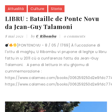
Attualità
Culture
Storia
LIBRU : Bataille de Ponte Novu
da Jean-Guy Talamoni
8 mai 2021
by
U Ribombu
0 comments
[PONTENOVU - 8 / 05 / 1769] À l'uccazione di
l'ottu di maghju, U Ribombu vi prupone di leghje u libru
fattu in u 2011 cù a cunfarenza fattu da Jean-Guy
Talamoni. A pena di lettura in stu ghjornu di
cummemorazione :
https://www.calameo.com/books/006259250d2e9fdc77
https://www.calameo.com/books/006259250d2e9fdc77