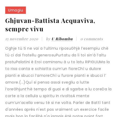
Umagiu
Ghjuvan-Battista Acquaviva,
sempre vivu
15 novembre 2020
by
U Ribombu
0 comments
Oghje tù ti ne vai a l’ultimu riposuGhjè l’esempiu chè
tù ci dai fratellu generosuPurtatu da li toi sin’à l’altu
pratuPalatini è Eroi caminanu à u to latu RIPIGLIUMa la
to risa canta e schiatta cum’un fioreChì u dulore
pianti e sbucci l’amoreChì u furore pianti e sbucci l’
amore.(…)Quì si pensa assai svegliu a lutte
l’oreGhjunt’hè tempo di guai e di sgarbe a lu coreDa la
corte a la cellula u spiritu in rivoltaA mente
cum’un’acella versu tè si ne volta. Parler de Battì tant
d'années après n'est pas vraiment un exercice facile
mais bon la facilité n'a jamais été notre point fort,