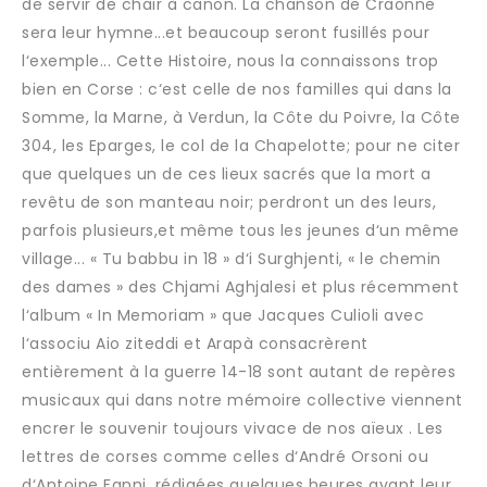
de servir de chair à canon. La chanson de Craonne
sera leur hymne...et beaucoup seront fusillés pour
l‘exemple... Cette Histoire, nous la connaissons trop
bien en Corse : c‘est celle de nos familles qui dans la
Somme, la Marne, à Verdun, la Côte du Poivre, la Côte
304, les Eparges, le col de la Chapelotte; pour ne citer
que quelques un de ces lieux sacrés que la mort a
revêtu de son manteau noir; perdront un des leurs,
parfois plusieurs,et même tous les jeunes d‘un même
village... « Tu babbu in 18 » d‘i Surghjenti, « le chemin
des dames » des Chjami Aghjalesi et plus récemment
l‘album « In Memoriam » que Jacques Culioli avec
l‘associu Aio ziteddi et Arapà consacrèrent
entièrement à la guerre 14-18 sont autant de repères
musicaux qui dans notre mémoire collective viennent
encrer le souvenir toujours vivace de nos aïeux . Les
lettres de corses comme celles d‘André Orsoni ou
d‘Antoine Fanni, rédigées quelques heures avant leur