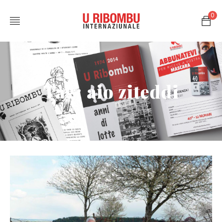
0
Tag: aio ziteddi