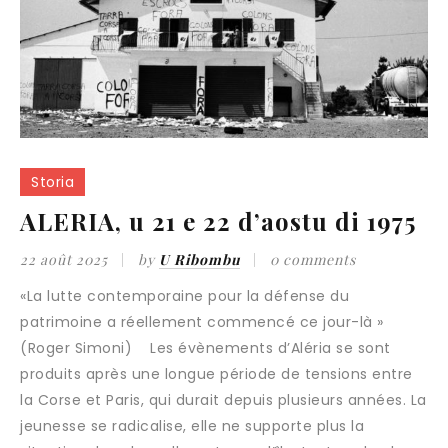
Storia
ALERIA, u 21 e 22 d’aostu di 1975
22 août 2025
by
U Ribombu
0 comments
«La lutte contemporaine pour la défense du patrimoine a réellement commencé ce jour-là » (Roger Simoni) Les évènements d’Aléria se sont produits après une longue période de tensions entre la Corse et Paris, qui durait depuis plusieurs années. La jeunesse se radicalise, elle ne supporte plus la situation dans laquelle se trouve l’île, tant sur le plan économique que politique. Aucun développement économique, infrastructures inexistantes, le constat est affligeant. Les Corses ont le sentiment d’être abandonnés par le pouvoir central de Paris et par les clans politiques sur place. Les étudiants sont obligés de rejoindre les facultés des grandes villes du continent car la Corse, malgré les revendications qui augmentent dans ce sens ne possède toujours pas d’Université sur son territoire. Dans les principales facultés de Nice, Marseille Aix et Paris les étudiants corses en grand nombre s’organisent en syndicats et font remonter sur les différents campus les revendications de la Corse. Ils participent aux diverses manifestations de revendications sur l’île et tissent des liens avec le mouvement nationaliste de l’ARC dirigé par Edmond et Max Simeoni qui séduit bon nombre d’entre eux représentant par sa nouvelle approche de la politique qui prend en priorité en compte les problèmes de l’ile. Les premières grosses manifestations ont lieu en 1973 après qu’en avril 1972 le Provençal Corse révèle que la société italienne Montedison déverse dans la mer non loin du Cap Corse des déchets toxiques de bioxyde de titane. Le Conseil Général demande immédiatement une enquête et une intervention du gouvernement. Défenseurs de l’environnement, partis politiques, mouvements régionalistes manifestent à Macinaggio puis à Bastia. L’affaire prend des proportions considérables, en Corse comme sur le continent. Les Corses accusent l’Etat de manquer de fermeté envers l’Italie. Le 17 février 1973 des barques sur lesquelles sont dressées des banderoles avec des slogans hostiles à la Montedison se mettent en place à l’entrée du port d’Ajaccio, elles empêchent l’entrée du Monte Cinto puis du Napoléon dans le port. Simultanément à Bastia, les embarcations de manifestants empêchent l’entrée du Fred Scamaroni. A 17h une grande manifestation est organisée à Bastia. Le rassemblement a lieu devant le Palais de justice et derrière une banderole « Halte aux boues rouges, légitime défense » le cortège descend le boulevard Paoli vers la sous- préfecture. Plus de 3000 personnes se retrouvent devant les grilles du bâtiment. Lorsque la délégation menée par Edmond Simeoni se présente pour entrer, un groupe force le passage et s’engouffre dans les locaux. Quelques bureaux sont saccagés, les dossiers jetés par les fenêtres, le drapeau à tête de maure hissé au balcon du bâtiment. La manifestation dégénère, le sous-préfet Miguet est molesté, il lui est reproché ses prises de position politiques partisanes. Edmond Simeoni porte-parole de l’ARC et Vincent Duriani adjoint communiste au maire de Bastia sont arrêtés et emprisonnés pendant 10 jours. Le 26 février 1973 à l’appel du comité anti boues rouges d’Ajaccio la grève générale est déclarée et largement suivie dans l’île. Des manifestations ont lieu également à Toulon et Marseille. Le 15 septembre 1973 à Livourne est prononcé un jugement interdisant l’appareillage des deux bateaux de la Montedison concernés par le déversement des boues rouges. Dans la baie de Follonica un de ces navires est plastiqué et mis hors d’état de nuire pendant plusieurs semaines. Paris Match dévoilera sous la plume du journaliste François Peretti que l’action a été menée par le « Fronte paesanu corsu di liberazione » organisation clandestine créée depuis peu. En mai 1973, à Marseille dans le grand amphithéâtre de la faculté des sciences se tient un meeting pour faire état de la situation, il est suivi d’un important défilé dans les rues de la ville, pour la première fois, on entend le Diu Salvi Regina sur la Canebière. Le procès aura lieu le 27 avril à Livourne. Le Conseil Général de la Corse représenté par Ambroise Fieschi, vice-président, les villes de Bastia, Marseille et Nice, la jeune Chambre Economique d’Ajaccio ont été déboutés de leurs demandes de constitution de partie civile. Malgré cela, les divers experts italiens et français ont démontré les actions polluantes de la Montedison qui condamnée a accepté de recycler à terre les déchets, et d’autre part de procéder avant 1975 à l’installation des épurateurs qui entraineront la cessation de toute immersion des déchets en Méditerranée. Dans la même période, les revendications des agriculteurs sont nombreuses. Ils revendiquent une égalité de traitement avec les rapatriés d’Algérie qui bénéficiaient d’aides de l’Etat pour s’installer avec un taux plus favorable que celui accordé aux jeunes agriculteurs corses. A la fin des années 1950, l’Etat français a lancé un programme de valorisation de la plaine orientale. Les rapatriés d’Algérie seront environ 20000 à bénéficier de l’essentiel des lots distribués dans des conditions financières jamais consenties aux jeunes agriculteurs insulaires. En 1957 est créée la SOMIVAC, société d’économie mixte qui a pour objet officiellement la mise en valeur de la plaine orientale alors en friche. La création d’exploitations agricoles débute à Ghisonaccia sur « la terre des communs » d’Alzitone où une vingtaine de lots d’une superficie de 30 hectares chacun furent aménagés. Ces terres depuis toujours dans l’indivision appartiennent à l’ensemble des habitants de plusieurs villages alentour. Ils pouvaient cultiver une parcelle de ces terrains comme ils le voulaient. Si la parcelle restait inculte pendant trois années consécutives, n’importe quel ressortissant du canton pouvait en disposer. Personne ne s’opposa à cette transaction avec la SOMIVAC car la population considérait que c’était un bien pour le canton. Des fermes furent créées, entièrement équipées d’un réseau d’irrigation. Chacune d’entre elle possédait une maison d’habitation et un bâtiment d’exploitation. Un bail symbolique de 50 ans était proposé avec un cahier des charges imposant la pratique des cultures irriguées. Les candidats devaient payer 50.000 francs à la signature. Cette somme importante à l’époque a découragé bon nombre de jeunes agriculteurs insulaires. La quasi-totalité des lots SOMIVAC d’Alzitone fut attribuée aux rapatriés d’Algérie en suspendant l’obligation de paiement à la signature ainsi que le respect du cahier des charges. Des crédits spéciaux furent accordés à la SOMIVAC par l’Etat pour continuer l’œuvre de réinstallation en achetant 2000 hectares du domaine de la FORTEF à Prunelli di Fiumorbu. La population locale qui avait accepté que les rapatriés qui avaient tout perdu retrouvent un toit et la possibilité de travailler la terre comme ils le faisaient dans la Mitidja en Algérie, commença à se rebeller lorsqu’elle réalisa qu’on allait encore attribuer la prochaine tranche aux rapatriés alors que ceux qui avaient choisi l’exode massif de 1960 étaient déjà installés. La SOMIVAC n’hésite pas à acheminer de futurs acquéreurs depuis Toulouse pour qu’ils puissent visiter les lots disponibles. Les populations d’Abbazia et Migliacciaru prirent alors conscience de la spoliation dont elles étaient victimes. Une première vague d’attentats contre les fermes inoccupées eu lieu. Les slogans encore visibles aujourd’hui inscrits sur les murs dénonçaient la SOMIVAC et le clan. Il ne fut jamais fait allusion aux rapatriés. En plus de leur installation, des prêts spéciaux aux rapatriés accordés par le Crédit Agricole à la demande de l’Etat auxquels venaient s’ajouter les IPP (Interventions sur Propriétés Privées) de la SOMIVAC pour la mise en culture, ainsi que des prêts de « mise en valeur » hors quota de l’encadrement du crédit en vigueur à l’époque. Autrement dit, pour les rapatriés tout était pris en compte, soit financé par l’Etat, soit grâce à des mesures dérogatoires dont ils étaient les seuls à en bénéficier. Pour les agriculteurs corses dits « de droit commun » ils devaient hypothéquer tous leurs biens familiaux pour obtenir un prêt souvent différé d’un mois voire même d’un an à cause de l’encadrement du crédit qui leur était appliqué. Les prêts des jeunes agriculteurs corses étaient plafonnés à 150.000 francs avec ce système. Henri Depeille propriétaire de la cave d’Aléria affirmait qu’il n’avait obtenu « que 14000 francs l’hectare » comme tout le monde. Il oubliait de préciser qu’il avait mis près de 10.000 hectares en culture, soit l’équivalent de 10 millions de francs de l’époque obtenus en financements spéciaux. Cette différence de traitement des dossiers par le Crédit Agricole qui se comportait comme un banquier mais ne remplissait pas son rôle de mutualiste auprès des agriculteurs comme le veut sa vocation première était due au fait que cet établissement voulait éviter les impayés en accordant les prêts plutôt aux rapatriés car ils étaient garantis dans leur quasi-totalité par l’Etat. Les premiers signes de révolte apparurent en août 1974 avec l’occupation de la Direction Départementale de l’Agriculture et l’affaire Degos du nom de son directeur. Le 27 août la FDSEA organise une manifestation à Ajaccio. Une délégation est reçue à la Direction Départementale de l’Agriculture par le directeur Guy Degos. Le ton monte avec les syndicalistes qui lui reprochent de favoriser les «colons » de la plaine orientale aux dépens des petits producteurs corses. S’en suivent des bousculades, Guy Degos se trouve déculotté, un sac de jute sur la tête. La photographie du fonctionnaire se trouvera le lendemain matin dans le Provençal Corse. Cette action strictement syndicale fut violemment condamnée par les chefs de clans locaux la qualifiant comme une « action dirigée contre l’Administration française ». Le Préfet Jacques Delaunay très en colère estime que c’est « une atteinte à la dignité de l’Etat ». Il fait procéder à l’arrestation d’une dizaine de responsables syndicaux