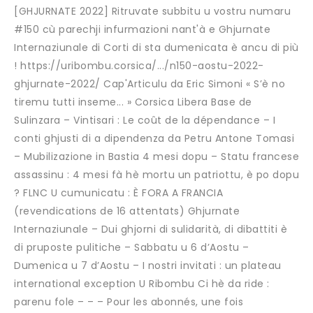
[GHJURNATE 2022] Ritruvate subbitu u vostru numaru
#150 cù parechji infurmazioni nant'à e Ghjurnate
Internaziunale di Corti di sta dumenicata è ancu di più
! https://uribombu.corsica/.../n150-aostu-2022-
ghjurnate-2022/ Cap'Articulu da Eric Simoni « S’è no
tiremu tutti inseme... » Corsica Libera Base de
Sulinzara – Vintisari : Le coût de la dépendance – I
conti ghjusti di a dipendenza da Petru Antone Tomasi
– Mubilizazione in Bastia 4 mesi dopu – Statu francese
assassinu : 4 mesi fà hè mortu un patriottu, è po dopu
? FLNC U cumunicatu : È FORA A FRANCIA
(revendications de 16 attentats) Ghjurnate
Internaziunale – Dui ghjorni di sulidarità, di dibattiti è
di pruposte pulitiche – Sabbatu u 6 d’Aostu –
Dumenica u 7 d’Aostu – I nostri invitati : un plateau
international exception U Ribombu Ci hè da ride :
parenu fole – – – Pour les abonnés, une fois