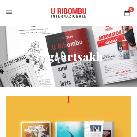
0
Tag: artsakh