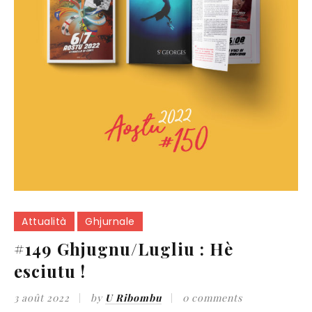
Attualità
Ghjurnale
#149 Ghjugnu/Lugliu : Hè
esciutu !
3 août 2022
by
U Ribombu
0 comments