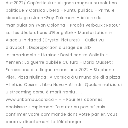
du-2022/ Cap’articulu - « Lignes rouges » ou solution
politique ? Corsica Libera - Puntu puliticu - Primu è
sicondu giru Jean-Guy Talamoni - Affaire de
manipulation Yvan Colonna - Procès verbaux : Retour
sur les déclarations d‘Elong Abé - Manifestation in
Aiacciu in ritratti (Crystal Pictures) - Culletivu
d'avucati : Disproportion d'usage de LBD
Internaziunale - Ukraine : David contre Goliath -
Yemen : La guerre oubliée Cultura - Doria Ousset :
Eurovisione di e lingue minuritarie 2022 - Stephane
Pileri, Pizza Niulinca : A Corsica à u mundiale di a pizza
- Letizia Cosimi : Libru Novu - Allindì : Qualchi nutizia di
u streaming corsu è maritirraniu . . .
www.uribombu.corsica - - - Pour les abonnés,
choisissez simplement "ajouter au panier" puis
confirmer votre commande dans votre panier. Vous
pourrez directement le télécharger.