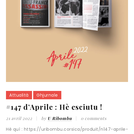
Attualità
Ghjurnale
#147 d’Aprile : Hè esciutu !
21 avril 2022
by
U Ribombu
0 comments
Hè quì : https://uribombu.corsica/produit/n147-aprile-