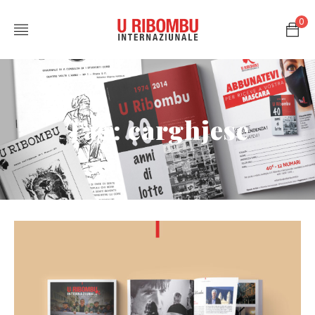
0
Tag: carghjese