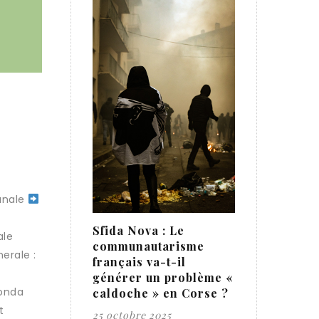
iunale
Sfida Nova : Le
ale
communautarisme
nerale :
français va-t-il
générer un problème «
conda
caldoche » en Corse ?
t
25 octobre 2025