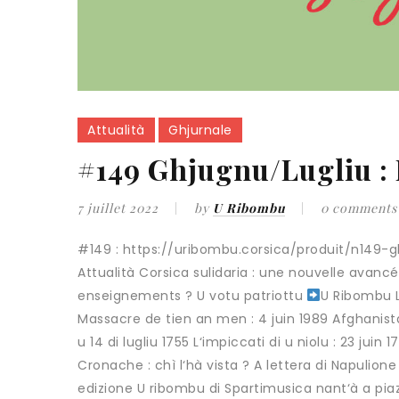
Attualità
Ghjurnale
#149 Ghjugnu/Lugliu : 
7 juillet 2022
by
U Ribombu
0 comments
#149 : https://uribombu.corsica/produit/n149-
Attualità Corsica sulidaria : une nouvelle avan
enseignements ? U votu patriottu
U Ribombu L
Massacre de tien an men : 4 juin 1989 Afghanis
u 14 di lugliu 1755 L‘impiccati di u niolu : 23 jui
Cronache : chì l‘hà vista ? A lettera di Napulione
edizione U ribombu di Spartimusica nant‘à a pia