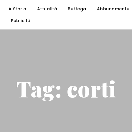
A Storia
Attualità
Buttega
Abbunamentu
u
Publicità
Tag: corti