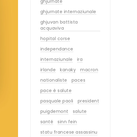
ghjurnate
ghjurnate internaziunale
ghjuvan battista
acquaviva
hopital corse
independance
internaziunale
ira
irlande
kanaky
macron
nationaliste
paces
pace è salute
pasquale paoli
president
puigdemont
salute
santé
sinn fein
statu francese assassinu