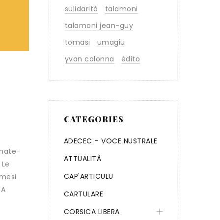
sulidarità
talamoni
talamoni jean-guy
tomasi
umagiu
yvan colonna
édito
CATEGORIES
ADECEC – VOCE NUSTRALE
rnate-
ATTUALITÀ
 Le
CAP'ARTICULU
 mesi
 A
CARTULARE
CORSICA LIBERA