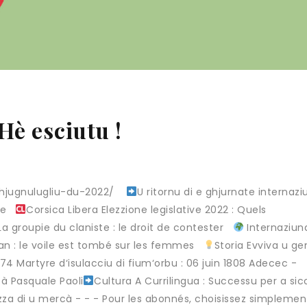
Hè esciutu !
ghjugnulugliu-du-2022/ ‎
U ritornu di e ghjurnate internaz
cée
Corsica Libera Elezzione legislative 2022 : Quels
a groupie du claniste : le droit de contester
Internaziun
tan : le voile est tombé sur les femmes
Storia Evviva u ge
n 1774 Martyre d‘isulacciu di fium‘orbu : 06 juin 1808 Adecec -
 à Pasquale Paoli
Cultura A Currilingua : Successu per a si
zza di u mercà - - - Pour les abonnés, choisissez simplemen