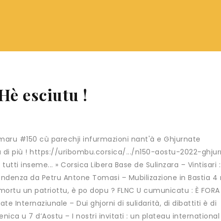
Hè esciutu !
maru #150 cù parechji infurmazioni nant'à e Ghjurnate
u di più ! https://uribombu.corsica/.../n150-aostu-2022-ghju
tutti inseme... » Corsica Libera Base de Sulinzara – Vintisari :
pendenza da Petru Antone Tomasi – Mubilizazione in Bastia 4
mortu un patriottu, è po dopu ? FLNC U cumunicatu : È FORA
 Internaziunale – Dui ghjorni di sulidarità, di dibattiti è di
ca u 7 d’Aostu – I nostri invitati : un plateau international