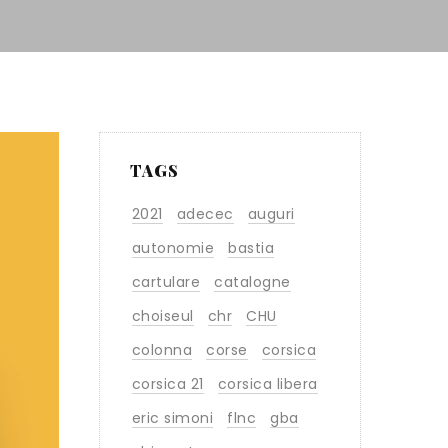
TAGS
2021
adecec
auguri
autonomie
bastia
cartulare
catalogne
choiseul
chr
CHU
colonna
corse
corsica
corsica 21
corsica libera
eric simoni
flnc
gba