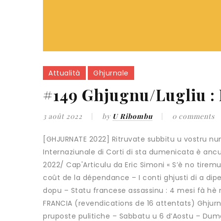
Attualità
Ghjurnale
#149 Ghjugnu/Lugliu : 
3 août 2022
by
U Ribombu
0 comments
[GHJURNATE 2022] Ritruvate subbitu u vostru nu
Internaziunale di Corti di sta dumenicata è anc
2022/ Cap'Articulu da Eric Simoni « S’è no tiremu 
coût de la dépendance – I conti ghjusti di a di
dopu – Statu francese assassinu : 4 mesi fà hè 
FRANCIA (revendications de 16 attentats) Ghjurnate
pruposte pulitiche – Sabbatu u 6 d’Aostu – Dumeni