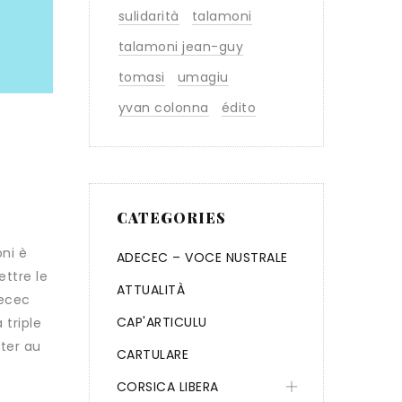
sulidarità
talamoni
talamoni jean-guy
tomasi
umagiu
yvan colonna
édito
CATEGORIES
oni è
ADECEC – VOCE NUSTRALE
ettre le
ATTUALITÀ
decec
CAP'ARTICULU
 triple
ter au
CARTULARE
CORSICA LIBERA