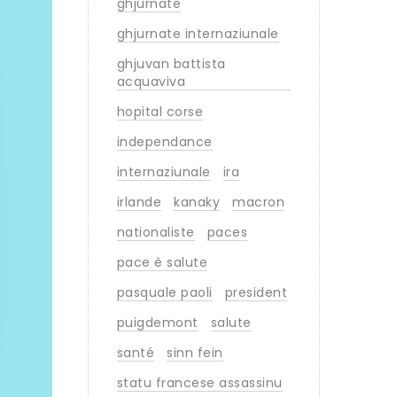
ghjurnate
ghjurnate internaziunale
ghjuvan battista
acquaviva
hopital corse
independance
internaziunale
ira
irlande
kanaky
macron
nationaliste
paces
pace è salute
pasquale paoli
president
puigdemont
salute
santé
sinn fein
statu francese assassinu