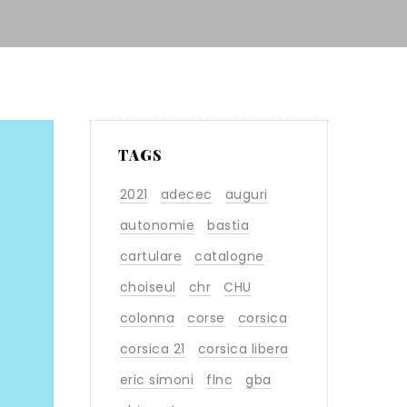
TAGS
2021
adecec
auguri
autonomie
bastia
cartulare
catalogne
choiseul
chr
CHU
colonna
corse
corsica
corsica 21
corsica libera
eric simoni
flnc
gba