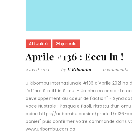
Attualità
Ghjurnale
Aprile #136 : Eccu lu !
2 avril 2021
by
U Ribombu
0 comments
U Ribombu Internaziunale #136 d'Aprile 2021 ha d
l‘affare Streiff in Siscu. - Un chu en corse : La 
développement au coeur de l'action" - Syndicat 
Voce Nustrale : Pasquale Paoli, ritrattu d’un omu d
peine https://uribombu.corsica/produit/n136-ap
panier" puis confirmer votre commande dans vot
www.uribombu.corsica