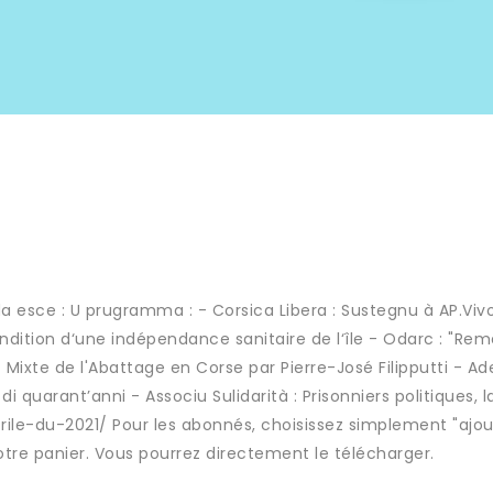
a esce : U prugramma : - Corsica Libera : Sustegnu à AP.Viv
condition d‘une indépendance sanitaire de l‘île - Odarc : "Rem
Mixte de l'Abattage en Corse par Pierre-José Filipputti - A
i quarant’anni - Associu Sulidarità : Prisonniers politiques, la
rile-du-2021/ Pour les abonnés, choisissez simplement "ajou
re panier. Vous pourrez directement le télécharger.