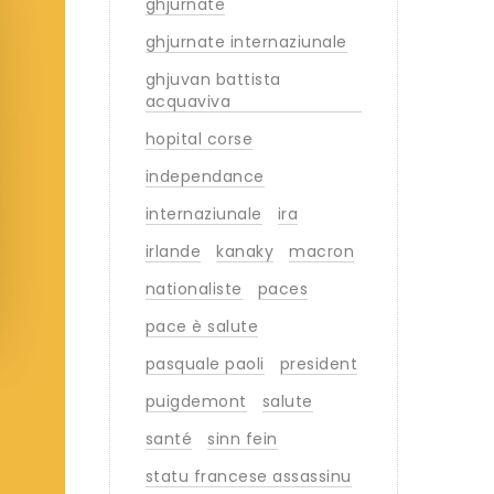
ghjurnate
ghjurnate internaziunale
ghjuvan battista
acquaviva
hopital corse
independance
internaziunale
ira
irlande
kanaky
macron
nationaliste
paces
pace è salute
pasquale paoli
president
puigdemont
salute
santé
sinn fein
statu francese assassinu