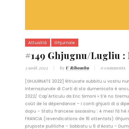
Attualità
Ghjurnale
#149 Ghjugnu/Lugliu : 
3 août 2022
by
U Ribombu
0 comments
[GHJURNATE 2022] Ritruvate subbitu u vostru nu
Internaziunale di Corti di sta dumenicata è anc
2022/ Cap'Articulu da Eric Simoni « S’è no tiremu 
coût de la dépendance – I conti ghjusti di a di
dopu – Statu francese assassinu : 4 mesi fà hè 
FRANCIA (revendications de 16 attentats) Ghjurnate
pruposte pulitiche – Sabbatu u 6 d’Aostu – Dumeni