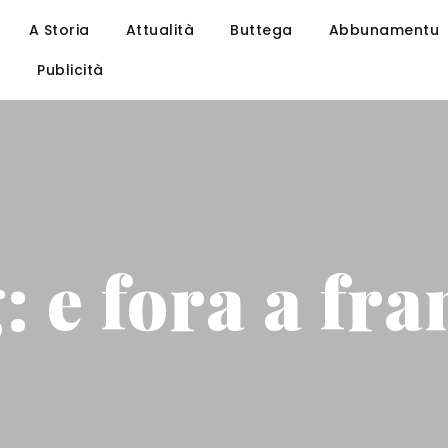
A Storia
Attualità
Buttega
Abbunamentu
u
Publicità
: e fora a fra