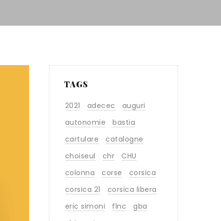
TAGS
2021
adecec
auguri
autonomie
bastia
cartulare
catalogne
choiseul
chr
CHU
colonna
corse
corsica
corsica 21
corsica libera
eric simoni
flnc
gba