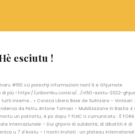
Hè esciutu !
maru #150 cù parechji infurmazioni nant'à e Ghjurnate
u di più ! https://uribombu.corsica/.../n150-aostu-2022-ghju
tutti inseme... » Corsica Libera Base de Sulinzara – Vintisari :
pendenza da Petru Antone Tomasi – Mubilizazione in Bastia 4
mortu un patriottu, è po dopu ? FLNC U cumunicatu : È FORA
 Internaziunale – Dui ghjorni di sulidarità, di dibattiti è di
ca u 7 d’Aostu – I nostri invitati : un plateau international