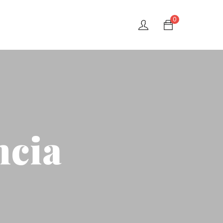
0
ncia