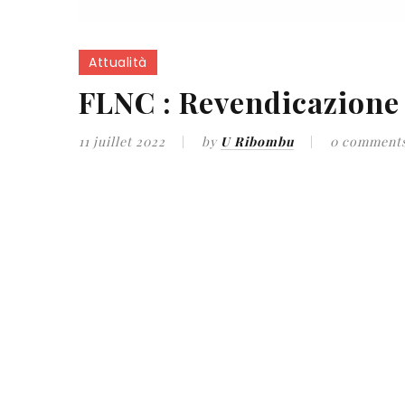
Attualità
FLNC : Revendicazione 
11 juillet 2022
by
U Ribombu
0 comment