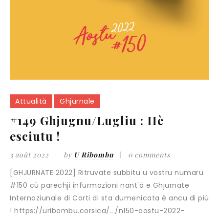
Attualità
Ghjurnale
#149 Ghjugnu/Lugliu : Hè
esciutu !
3 août 2022
by
U Ribombu
0 comments
[GHJURNATE 2022] Ritruvate subbitu u vostru numaru
#150 cù parechji infurmazioni nant'à e Ghjurnate
Internaziunale di Corti di sta dumenicata è ancu di più
! https://uribombu.corsica/.../n150-aostu-2022-