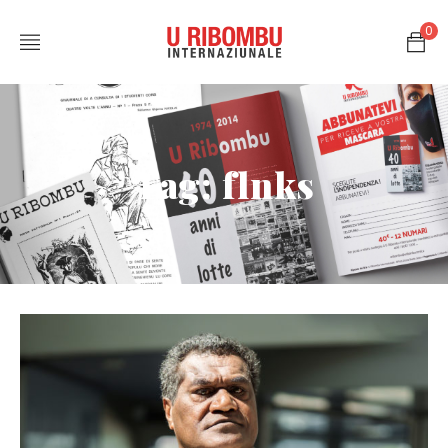
0
Tag: flnks