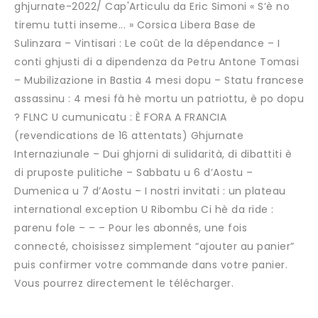
ghjurnate-2022/ Cap'Articulu da Eric Simoni « S’è no
tiremu tutti inseme... » Corsica Libera Base de
Sulinzara – Vintisari : Le coût de la dépendance – I
conti ghjusti di a dipendenza da Petru Antone Tomasi
– Mubilizazione in Bastia 4 mesi dopu – Statu francese
assassinu : 4 mesi fà hè mortu un patriottu, è po dopu
? FLNC U cumunicatu : È FORA A FRANCIA
(revendications de 16 attentats) Ghjurnate
Internaziunale – Dui ghjorni di sulidarità, di dibattiti è
di pruposte pulitiche – Sabbatu u 6 d’Aostu –
Dumenica u 7 d’Aostu – I nostri invitati : un plateau
international exception U Ribombu Ci hè da ride :
parenu fole – – – Pour les abonnés, une fois
connecté, choisissez simplement “ajouter au panier”
puis confirmer votre commande dans votre panier.
Vous pourrez directement le télécharger.