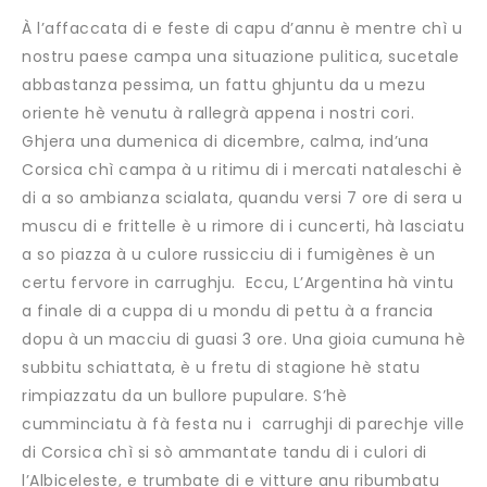
À l’affaccata di e feste di capu d’annu è mentre chì u
nostru paese campa una situazione pulitica, sucetale
abbastanza pessima, un fattu ghjuntu da u mezu
oriente hè venutu à rallegrà appena i nostri cori.
Ghjera una dumenica di dicembre, calma, ind’una
Corsica chì campa à u ritimu di i mercati nataleschi è
di a so ambianza scialata, quandu versi 7 ore di sera u
muscu di e frittelle è u rimore di i cuncerti, hà lasciatu
a so piazza à u culore russicciu di i fumigènes è un
certu fervore in carrughju. Eccu, L’Argentina hà vintu
a finale di a cuppa di u mondu di pettu à a francia
dopu à un macciu di guasi 3 ore. Una gioia cumuna hè
subbitu schiattata, è u fretu di stagione hè statu
rimpiazzatu da un bullore pupulare. S’hè
cumminciatu à fà festa nu i carrughji di parechje ville
di Corsica chì si sò ammantate tandu di i culori di
l’Albiceleste, e trumbate di e vitture anu ribumbatu