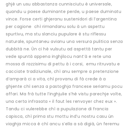
ghjè un usu abbastanza cunnisciutu è universale,
quandu u paese duminante perde, u paese duminatu
vince. Forse certi ghjeranu sustenidori di l’argentina
per cagione chì rimandanu solu à un aspettu
spurtivu, ma stu slanciu pupulare è stu riflessu
naturale, spuntaneu avianu una versura pulitica senza
dubbità ne. Ùn ci hè vulsutu ad aspettà tantu per
vede spuntà appena inghjilocu nant’à e rete una
mossa di razzisimu di pettu à i corsi, emu ritruvatu e
cacciate tradiziunale, chì anu sempre a pretenzione
d’amparà ci a vita, chì provanu di fà crede à a
ghjente chì senza a pastoghja francese seriamu pocu
affari. Ma frà tutte l’inghjulie s’hè vistu parechje volte,
una certa infrasata « il faut les renvoyer chez eux ».
Tandu ci vulerebbe chì a pupulazione di francia
capisca, chì prima stu mottu ind’u nostru casu ùn
viaghja micca è chì ancu s’ella a sà digià, ùn feremu