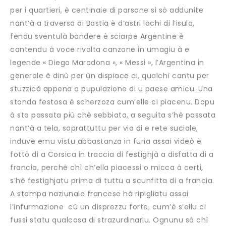
per i quartieri, è centinaie di parsone si sò addunite
nant’à a traversa di Bastia è d’astri lochi di l’isula,
fendu sventulà bandere è sciarpe Argentine è
cantendu à voce rivolta canzone in umagiu à e
legende « Diego Maradona », « Messi », l’Argentina in
generale è dinù per ùn dispiace ci, qualchì cantu per
stuzzicà appena a pupulazione di u paese amicu. Una
stonda festosa è scherzoza cum’elle ci piacenu. Dopu
à sta passata più chè sebbiata, a seguita s’hè passata
nant’à a tela, soprattuttu per via di e rete suciale,
induve emu vistu abbastanza in furia assai videò è
fottò di a Corsica in traccia di festighjà a disfatta di a
francia, perchè chì ch’ella piacessi o micca à certi,
s’hè festighjatu prima di tuttu a scunfitta di a francia.
A stampa naziunale francese hà ripigliatu assai
l’infurmazione cù un disprezzu forte, cum’è s’ellu ci
fussi statu qualcosa di strazurdinariu. Ognunu sà chì