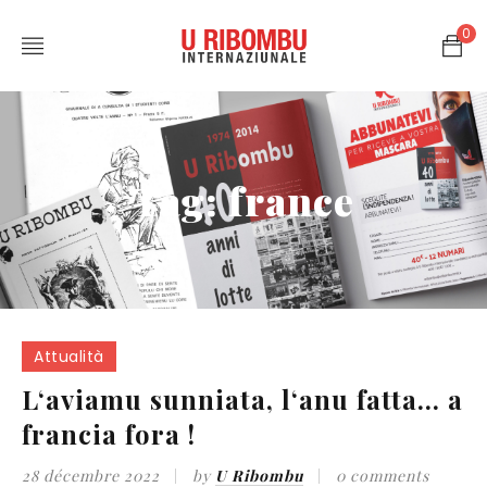
0
Tag: france
Attualità
L‘aviamu sunniata, l‘anu fatta… a
francia fora !
28 décembre 2022
by
U Ribombu
0 comments