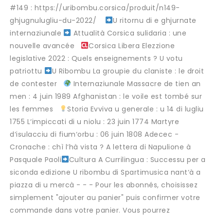
#149 : https://uribombu.corsica/produit/n149-
ghjugnulugliu-du-2022/ ‎
U ritornu di e ghjurnate
internaziunale
Attualità Corsica sulidaria : une
nouvelle avancée
Corsica Libera Elezzione
legislative 2022 : Quels enseignements ? U votu
patriottu
U Ribombu La groupie du claniste : le droit
de contester
Internaziunale Massacre de tien an
men : 4 juin 1989 Afghanistan : le voile est tombé sur
les femmes
Storia Evviva u generale : u 14 di lugliu
1755 L‘impiccati di u niolu : 23 juin 1774 Martyre
d‘isulacciu di fium‘orbu : 06 juin 1808 Adecec -
Cronache : chì l‘hà vista ? A lettera di Napulione à
Pasquale Paoli
Cultura A Currilingua : Successu per a
siconda edizione U ribombu di Spartimusica nant‘à a
piazza di u mercà - - - Pour les abonnés, choisissez
simplement "ajouter au panier" puis confirmer votre
commande dans votre panier. Vous pourrez