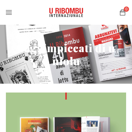
0
Tag: impiccati di u
niolu