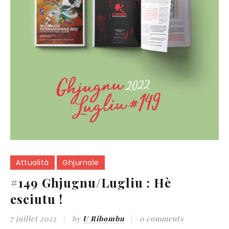
Attualità
Ghjurnale
#149 Ghjugnu/Lugliu : Hè
esciutu !
7 juillet 2022
by
U Ribombu
0 comments