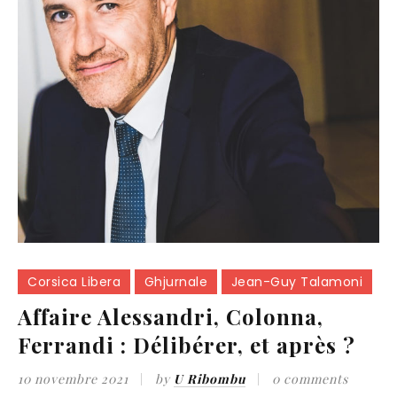
Corsica Libera
Ghjurnale
Jean-Guy Talamoni
Affaire Alessandri, Colonna,
Ferrandi : Délibérer, et après ?
10 novembre 2021
by
U Ribombu
0 comments