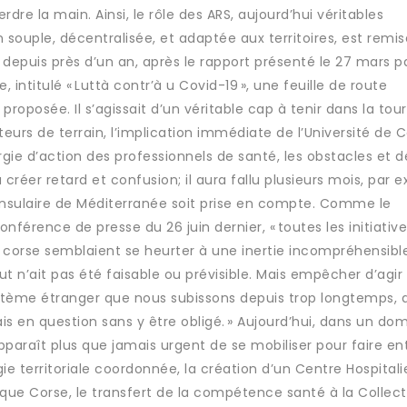
rdre la main. Ainsi, le rôle des ARS, aujourd’hui véritables
 souple, décentralisée, et adaptée aux territoires, est remi
epuis près d’un an, après le rapport présenté le 27 mars p
intitulé « Luttà contr’à u Covid-19 », une feuille de route
proposée. Il s’agissait d’un véritable cap à tenir dans la to
eurs de terrain, l’implication immédiate de l’Université de 
ergie d’action des professionnels de santé, les obstacles et d
 créer retard et confusion; il aura fallu plusieurs mois, par 
e insulaire de Méditerranée soit prise en compte. Comme le
conférence de presse du 26 juin dernier, « toutes les initiativ
é corse semblaient se heurter à une inertie incompréhensible
t n’ait pas été faisable ou prévisible. Mais empêcher d’agir
système étranger que nous subissons depuis trop longtemps, 
is en question sans y être obligé. » Aujourd’hui, dans un do
 apparaît plus que jamais urgent de se mobiliser pour faire e
gie territoriale coordonnée, la création d’un Centre Hospitali
lique Corse, le transfert de la compétence santé à la Collect