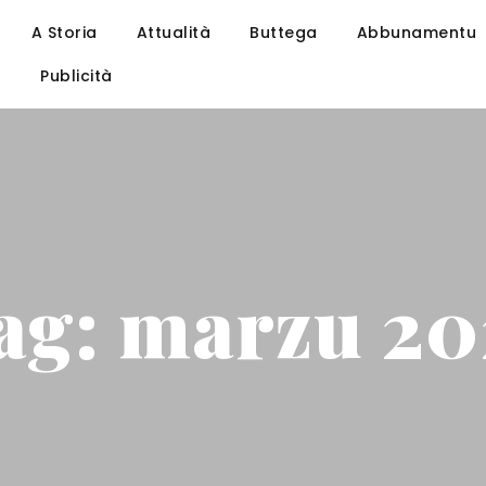
A Storia
Attualità
Buttega
Abbunamentu
u
Publicità
ag: marzu 20