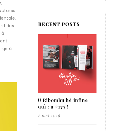
é,
uctures
ientale,
RECENT POSTS
ard des
 à
vent
arge à
U Ribombu hè infine
quì : u #177 !
6 mai 2026