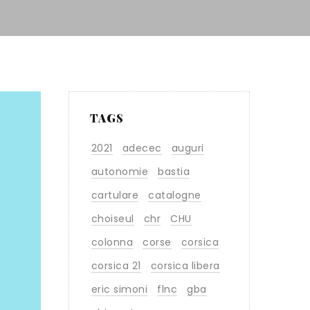
TAGS
2021
adecec
auguri
autonomie
bastia
cartulare
catalogne
choiseul
chr
CHU
colonna
corse
corsica
corsica 21
corsica libera
eric simoni
flnc
gba