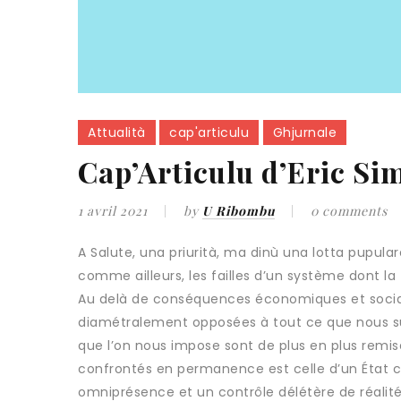
Attualità
cap'articulu
Ghjurnale
Cap’Articulu d’Eric Sim
1 avril 2021
by
U Ribombu
0 comments
A Salute, una priurità, ma dinù una lotta pupula
comme ailleurs, les failles d’un système dont la 
Au delà de conséquences économiques et social
diamétralement opposées à tout ce que nous sub
que l’on nous impose sont de plus en plus remi
confrontés en permanence est celle d’un État c
omniprésence et un contrôle délétère de réalité