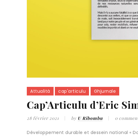
Attualità
cap'articulu
Ghjurnale
Cap’Articulu d’Eric Si
28 février 2021
by
U Ribombu
0 commen
Développement durable et dessein national « D