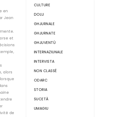
CULTURE
se en
DOLU
ar Jean
GHJURNALE
urmente.
GHJURNATE
Corse et
GHJUVENTÙ
écisions
exemple,
INTERNAZIUNALE
INTERVISTA
es
NON CLASSÉ
, alors
 lorsque
ODARC
dans
STORIA
maine
SUCETÀ
ntendre
er
UMAGIU
ivité de