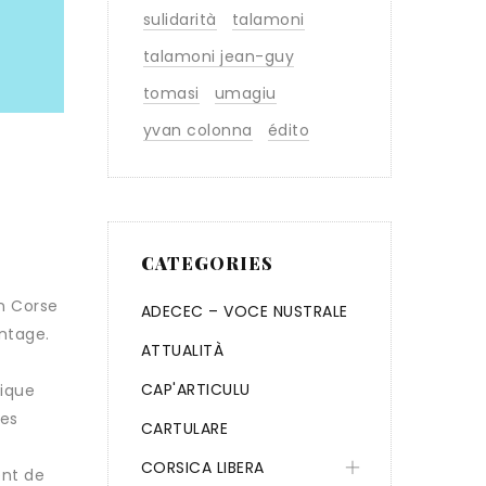
sulidarità
talamoni
talamoni jean-guy
tomasi
umagiu
yvan colonna
édito
CATEGORIES
en Corse
ADECEC – VOCE NUSTRALE
antage.
ATTUALITÀ
CAP'ARTICULU
lique
mes
CARTULARE
CORSICA LIBERA
ent de