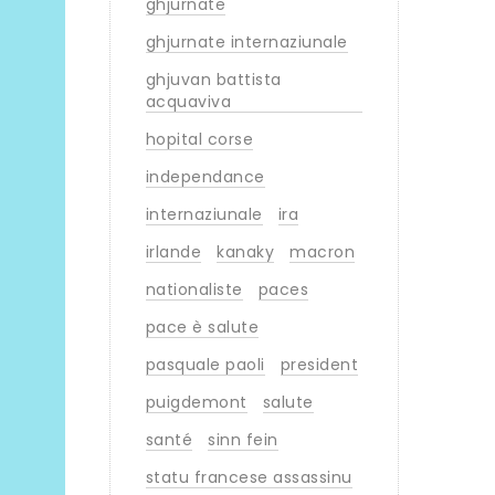
ghjurnate
ghjurnate internaziunale
ghjuvan battista
acquaviva
hopital corse
independance
internaziunale
ira
irlande
kanaky
macron
nationaliste
paces
pace è salute
pasquale paoli
president
puigdemont
salute
santé
sinn fein
statu francese assassinu