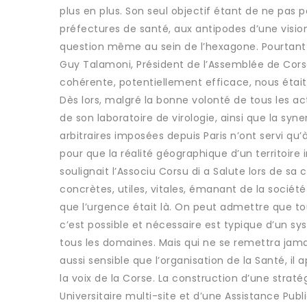
plus en plus. Son seul objectif étant de ne pas pe
préfectures de santé, aux antipodes d’une vision
question même au sein de l’hexagone. Pourtant d
Guy Talamoni, Président de l’Assemblée de Corse, 
cohérente, potentiellement efficace, nous était 
Dès lors, malgré la bonne volonté de tous les act
de son laboratoire de virologie, ainsi que la syn
arbitraires imposées depuis Paris n’ont servi qu’à
pour que la réalité géographique d’un territoir
soulignait l’Associu Corsu di a Salute lors de sa 
concrètes, utiles, vitales, émanant de la sociét
que l’urgence était là. On peut admettre que tou
c’est possible et nécessaire est typique d’un 
tous les domaines. Mais qui ne se remettra jama
aussi sensible que l’organisation de la Santé, il
la voix de la Corse. La construction d’une straté
Universitaire multi-site et d’une Assistance Pub