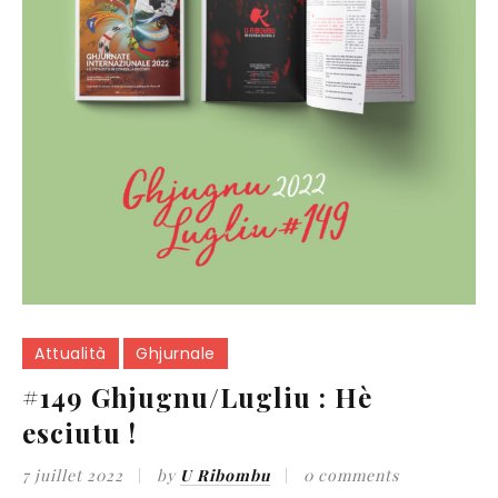
Attualità
Ghjurnale
#149 Ghjugnu/Lugliu : Hè
esciutu !
7 juillet 2022
by
U Ribombu
0 comments