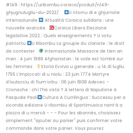
#149 : https://uribombu.corsica/produit/n149-
ghjugnulugliu-du-2022/ ‎
U ritornu di e ghjurnate
internaziunale
Attualità Corsica sulidaria : une
nouvelle avancée
Corsica Libera Elezzione
legislative 2022 : Quels enseignements ? U votu
patriottu
U Ribombu La groupie du claniste : le droit
de contester
Internaziunale Massacre de tien an
men : 4 juin 1989 Afghanistan : le voile est tombé sur
les femmes
Storia Evviva u generale : u 14 di lugliu
1755 L‘impiccati di u niolu : 23 juin 1774 Martyre
d‘isulacciu di fium‘orbu : 06 juin 1808 Adecec -
Cronache : chì l‘hà vista ? A lettera di Napulione à
Pasquale Paoli
Cultura A Currilingua : Successu per a
siconda edizione U ribombu di Spartimusica nant‘à a
piazza di u mercà - - - Pour les abonnés, choisissez
simplement "ajouter au panier" puis confirmer votre
commande dans votre panier. Vous pourrez