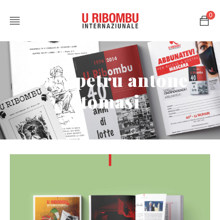
0
Tag: petru antone
tomasi