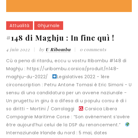
Attualità
Ghjurnale
#148 di Maghju : In fine quì !
4 juin 2022
by
U Ribombu
0 comments
Cù a pena di ritardu, eccu u vostru Ribombu #148 di
Maghju : https://uribombu.corsica/produit/n148-
maghju-du-2022/
Legislatives 2022 - 1ère
circonscription : Petru Antone Tomasi è Eric Simoni - U
sensu di una candidatura per un avvene naziunale -
Un prugettu in giru à a difesa di u populu corsu è di i
so diritti - Mortini / Carrolaggi
Corsica Libera
Compagnie Maritime Corse : “Son avènement s’avère
être aujourd’hui celui de la DSP du renoncement.”
Internaziunale Irlande du nord : 5 mai, dates