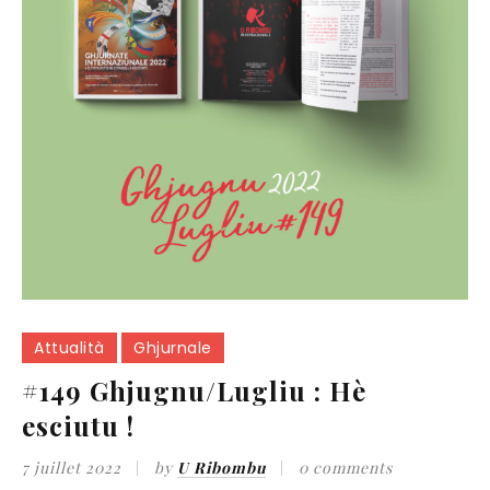
Attualità
Ghjurnale
#149 Ghjugnu/Lugliu : Hè
esciutu !
7 juillet 2022
by
U Ribombu
0 comments