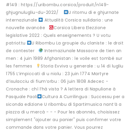
#149 : https://uribombu.corsica/produit/n149-
ghjugnulugliu-du-2022/ ‎
U ritornu di e ghjurnate
internaziunale
Attualità Corsica sulidaria : une
nouvelle avancée
Corsica Libera Elezzione
legislative 2022 : Quels enseignements ? U votu
patriottu
U Ribombu La groupie du claniste : le droit
de contester
Internaziunale Massacre de tien an
men : 4 juin 1989 Afghanistan : le voile est tombé sur
les femmes
Storia Evviva u generale : u 14 di lugliu
1755 L‘impiccati di u niolu : 23 juin 1774 Martyre
d‘isulacciu di fium‘orbu : 06 juin 1808 Adecec -
Cronache : chì l‘hà vista ? A lettera di Napulione à
Pasquale Paoli
Cultura A Currilingua : Successu per a
siconda edizione U ribombu di Spartimusica nant‘à a
piazza di u mercà - - - Pour les abonnés, choisissez
simplement "ajouter au panier" puis confirmer votre
commande dans votre panier. Vous pourrez