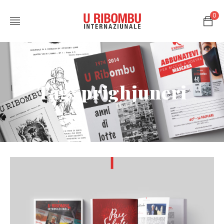
0
Tag: prighjuneri