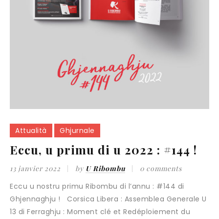
Attualità
Ghjurnale
Eccu, u primu di u 2022 : #144 !
13 janvier 2022
by
U Ribombu
0 comments
Eccu u nostru primu Ribombu di l’annu : #144 di
Ghjennaghju ! Corsica Libera : Assemblea Generale U
13 di Ferraghju : Moment clé et Redéploiement du