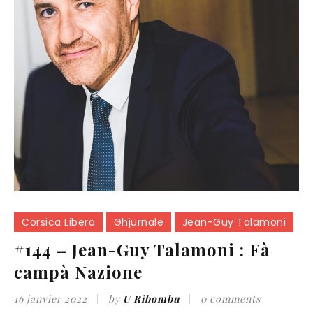
Corsica Libera
Ghjurnale
Jean-Guy Talamoni
#144 – Jean-Guy Talamoni : Fà
campà Nazione
16 janvier 2022
by
U Ribombu
0 comments