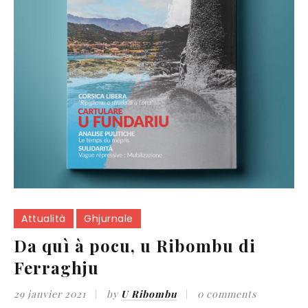
Attualità
Ghjurnale
Da quì à pocu, u Ribombu di
Ferraghju
29 janvier 2021
by
U Ribombu
0 comments