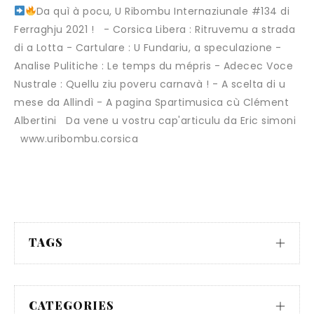
Da quì à pocu, U Ribombu Internaziunale #134 di
Ferraghju 2021 ! - Corsica Libera : Ritruvemu a strada
di a Lotta - Cartulare : U Fundariu, a speculazione -
Analise Pulitiche : Le temps du mépris - Adecec Voce
Nustrale : Quellu ziu poveru carnavà ! - A scelta di u
mese da Allindì - A pagina Spartimusica cù Clément
Albertini Da vene u vostru cap'articulu da Eric simoni
www.uribombu.corsica
TAGS
CATEGORIES