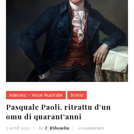
Adecec - Voce Nustrale
Storia
Pasquale Paoli, ritrattu d‘un
omu di quarant‘anni
5 avril 2021
by
U Ribombu
0 comments