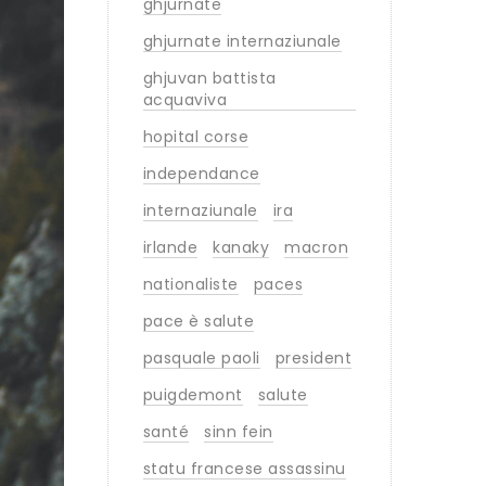
ghjurnate
ghjurnate internaziunale
ghjuvan battista
acquaviva
hopital corse
independance
internaziunale
ira
irlande
kanaky
macron
nationaliste
paces
pace è salute
pasquale paoli
president
puigdemont
salute
santé
sinn fein
statu francese assassinu