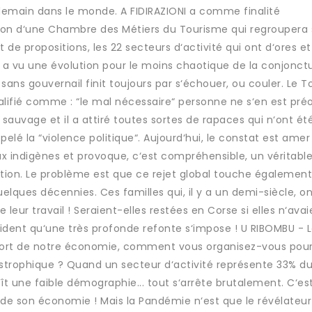
 demain dans le monde. A FIDIRAZIONI a comme finalité
ation d‘une Chambre des Métiers du Tourisme qui regroupera
de propositions, les 22 secteurs d‘activité qui ont d‘ores et
 a vu une évolution pour le moins chaotique de la conjonctur
 sans gouvernail finit toujours par s‘échouer, ou couler. Le 
alifié comme : “le mal nécessaire“ personne ne s‘en est pr
auvage et il a attiré toutes sortes de rapaces qui n‘ont ét
lé la “violence politique“. Aujourd‘hui, le constat est amer 
x indigènes et provoque, c‘est compréhensible, un véritabl
tion. Le problème est que ce rejet global touche également
elques décennies. Ces familles qui, il y a un demi-siècle, on
 leur travail ! Seraient-elles restées en Corse si elles n‘ava
vident qu‘une très profonde refonte s‘impose ! U RIBOMBU - L
ort de notre économie, comment vous organisez-vous pou
strophique ? Quand un secteur d‘activité représente 33% du
t une faible démographie... tout s‘arrête brutalement. C‘es
e son économie ! Mais la Pandémie n‘est que le révélateur