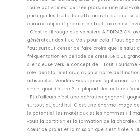
toute activité est censée produire une plus-val
partager les fruits de cette activité surtout si le 
comme objectif premier de tout faire pour favor
! C‘est le fil rouge que va suivre A FIDIRAZIONI a
générateur des flux. Mais pour cela il faut égale
faut surtout cesser de faire croire que le salut 
fréquentation en période de crête. Le plus gran
silencieuse vers le concept de « Tout Tourisme 
rôle identitaire et crucial, pour notre destinatio
artisanales. Voudriez-vous jouer également un r
sinon, quoi d‘autre ? La plupart des acteurs éco
! Et d‘ailleurs c‘est une opération gagnant, gag
surtout aujourd‘hui. C‘est une énorme image de 
le potentiel, les matériaux et les hommes ! Il ma
«puis la partition et la formation de la chorale»
cœur de projet et la mission que s‘est fixée A FID