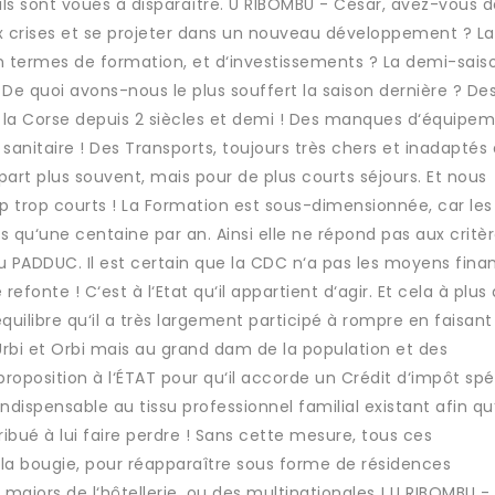
 ils sont voués à disparaître. U RIBOMBU - César, avez-vous d
aux crises et se projeter dans un nouveau développement ? L
en termes de formation, et d‘investissements ? La demi-sais
De quoi avons-nous le plus souffert la saison dernière ? De
 la Corse depuis 2 siècles et demi ! Des manques d‘équipe
 sanitaire ! Des Transports, toujours très chers et inadaptés 
part plus souvent, mais pour de plus courts séjours. Et nous
 trop courts ! La Formation est sous-dimensionnée, car les
 qu‘une centaine par an. Ainsi elle ne répond pas aux critè
 du PADDUC. Il est certain que la CDC n‘a pas les moyens fina
fonte ! C‘est à l‘Etat qu‘il appartient d‘agir. Et cela à plus
l‘équilibre qu‘il a très largement participé à rompre en faisant
Urbi et Orbi mais au grand dam de la population et des
 proposition à l‘ÉTAT pour qu‘il accorde un Crédit d‘impôt spé
dispensable au tissu professionnel familial existant afin qu‘
bué à lui faire perdre ! Sans cette mesure, tous ces
 la bougie, pour réapparaître sous forme de résidences
 majors de l‘hôtellerie, ou des multinationales ! U RIBOMBU - 