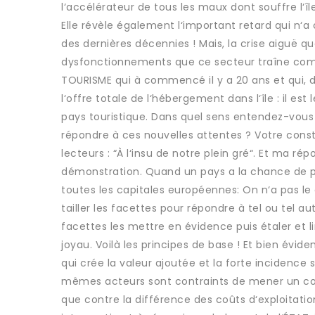
l‘accélérateur de tous les maux dont souffre l‘île
Elle révèle également l‘important retard qui n‘a
des dernières décennies ! Mais, la crise aiguë 
dysfonctionnements que ce secteur traîne comm
TOURISME qui à commencé il y a 20 ans et qui, de
l‘offre totale de l‘hébergement dans l‘île : il es
pays touristique. Dans quel sens entendez-vous 
répondre à ces nouvelles attentes ? Votre constat
lecteurs : “À l‘insu de notre plein gré“. Et ma 
démonstration. Quand un pays a la chance de pos
toutes les capitales européennes: On n‘a pas le
tailler les facettes pour répondre à tel ou tel
facettes les mettre en évidence puis étaler et li
joyau. Voilà les principes de base ! Et bien évi
qui crée la valeur ajoutée et la forte incidence
mêmes acteurs sont contraints de mener un co
que contre la différence des coûts d‘exploitation