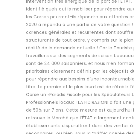
intervention très énergique de la part de l‘ÉTAT,
identifié quels outils mobiliser pour répondre 
les Corses pourront-ils répondre aux attentes 
2020 à répondu à une partie de votre question ! 
carences générales et récurrentes dont souffre
structurants de tout ordre, y compris sur le plan
réalité de la demande actuelle ! Car le Touriste 
travaillons sur des segments de saison beaucoup
sont de 24 000 saisonniers, et nous n‘en formons
prioritaires clairement définis par les objectifs
pour répondre aux besoins d‘une incontournable re
titre. Le premier et le plus lourd est de rétablir 
Corse un «Paradis Fiscal» pour les Spéculateurs 
Professionnels locaux ! LA FIDIRAZIONI a fait une
de 50% sur 7 ans. Cette mesure est aujourd‘hui in
retrouve le Marché que l‘ÉTAT a largement contri
établissements disparaîtront dans des ventes à
secondaires...ou bien, sous la “griffe“ acérée des