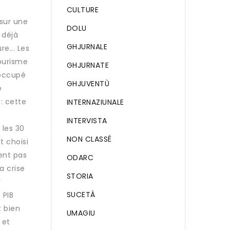
CULTURE
 sur une
DOLU
 déjà
GHJURNALE
e... Les
Tourisme
GHJURNATE
éoccupé
GHJUVENTÙ
é
: cette
INTERNAZIUNALE
e
INTERVISTA
 les 30
NON CLASSÉ
t choisi
ient pas
ODARC
a crise
STORIA
r
SUCETÀ
 PIB
t bien
UMAGIU
 et