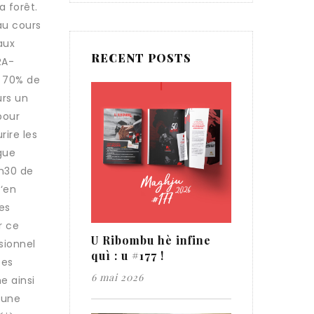
a forêt.
au cours
aux
RECENT POSTS
RA-
e 70% de
urs un
pour
rire les
gue
1h30 de
d‘en
es
r ce
U Ribombu hè infine
sionnel
quì : u #177 !
ces
6 mai 2026
e ainsi
 une