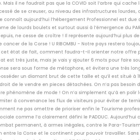
. Mais il ne faudrait pas que la COVID soit l‘arbre qui cache l
 cessé de se creuser, au niveau des infrastructures lourdes, 
que connaît aujourd‘hui l‘hébergement Professionnel est due 
e de lourds boulets et surtout aussi à l‘émergence du PA
puis, ne cesse de croître ! Il représente aujourd‘hui plus d
t le cancer de la Corse ! U RIBOMBU - Notre pays restera toujo
cet état de fait, comment faudra-t-il orienter notre offre 
 est très juste, mais je vais y ajouter 6 mots pour faire sou
réponse sera sous forme de métaphore, et évitera une très lon
séder un diamant brut de cette taille et qu‘il est situé à 
 droit de le vendre en pieces détachées. On n‘a pas besoin 
 autre phénomène de mode ! On n‘a simplement qu‘à en polir l
miter à convenance les flux de visiteurs pour éviter de terni
demment ne pas omettre de prioriser enfin le Tourisme profes
 sociale comme l‘a clairement défini le PADDUC. Aujourd‘hui 
mbat permanent, à armes inégales, contre le Para-Tourism
 entre la Corse et le continent pour pouvoir travailler. Sans