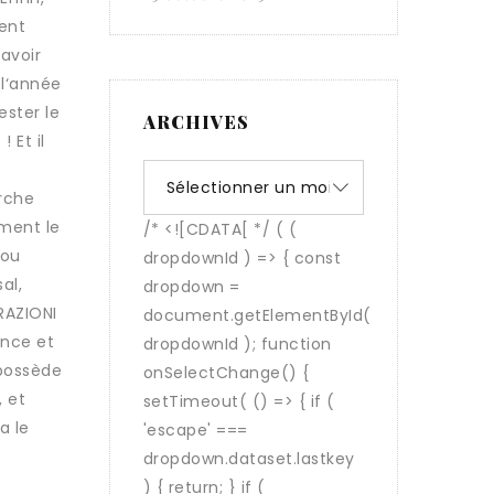
ment
 avoir
 l‘année
ester le
ARCHIVES
 Et il
Archives
arche
ement le
 ou
al,
RAZIONI
ance et
 possède
, et
a le