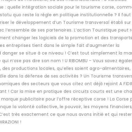
ue : quelle intégration sociale pour le tourisme corse, com
statu quo reste la règle en politique institutionnelle ? Il faut
iser le développement d‘un Tourisme transversal établi sur
vec l‘ensemble de ses partenaires. L‘action Touristique peut r
ment changer les logiciels de la promotion et des transports !
des entreprises tient dans le simple fait d‘augmenter la
d danger se situe à ce niveau ! C‘est tout simplement la m
» qui n‘ose pas dire son nom ! U RIBOMBU - Vous savez égal
n, des productions locales, qu‘elles soient agro-alimentaires,
ôle dans la défense de ses activités ? Un Tourisme transvers
nomiques des secteurs que vous citez ont déjà rejoint A FIDI
nant ! Car la mise en pratique des circuits courts est une ch
marque publicitaire pour l‘offre réceptive corse ! La Corse
nque la volonté collective, le pouvoir, les moyens financiers
. C‘est très exactement ce que nous avons initié et qui rester
IRAZIONI !