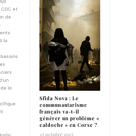
éjà
a CDC et
on de
s
ments
à la
 besoins
res
nciers
 d‘un
 de la
Sfida Nova : Le
cifique
communautarisme
français va-t-il
il
générer un problème «
caldoche » en Corse ?
25 octobre 2025
Enfin,