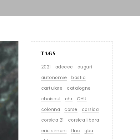
TAGS
2021
adecec
auguri
autonomie
bastia
cartulare
catalogne
choiseul
chr
CHU
colonna
corse
corsica
corsica 21
corsica libera
eric simoni
flnc
gba