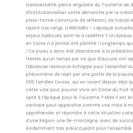
transversalité, pierre angulaire du Tourisme de
d‘institutionnaliser cette démarche par la cré
plate-forme commune de réflexion, de travail et 
rejoint nos rangs. U RIBOMBU - L‘époque actuelle
enjeux habituels sont-ils à redéfinir ? Un bateau
en Corse n‘a jamais été planifié ! Longtemps qu
! Ce joyau a donc été abandonné à la prédation s
freinés qu‘un temps par ce que d‘aucuns ont appe
fabuleuse ressource échappe pour l‘essentiel au
phénomène de rejet par une partie de la popula
000 familles Corses, qui en vivent depuis déjà qu
cette voie pour pouvoir vivre en Corse du fruit de
opté à l‘époque pour le Tourisme ? Mais il est é
sanitaire peut apparaître comme une mise à m
appréhender et répondre à cette situation cata
d‘une Région, une Île-montagne, avec de surcroî
évidemment très préoccupant pour l‘ensemble d