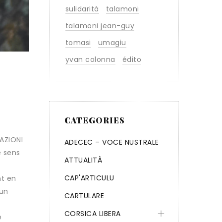
sulidarità
talamoni
talamoni jean-guy
tomasi
umagiu
yvan colonna
édito
CATEGORIES
RAZIONI
ADECEC – VOCE NUSTRALE
e sens
ATTUALITÀ
CAP'ARTICULU
nt en
‘un
CARTULARE
CORSICA LIBERA
e